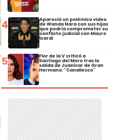
Apareció un polémico video
4
de Wanda Nara con sus hijas
que podría comprometer su
conflicto judicial con Mauro
Icardi
Flor de la V criticó a
5
Santiago del Moro tras la
salida de Juanicar de Gran
Hermano: "Canallesco"