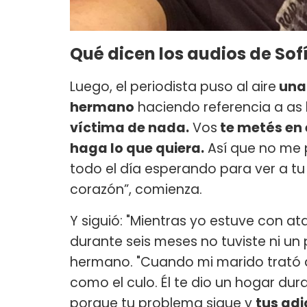
Qué dicen los audios de So
Luego, el periodista puso al aire
una 
hermano
haciendo referencia a as 
víctima de nada.
Vos
te metés en 
haga lo que quiera.
Así que no me 
todo el día esperando para ver a tu
corazón”, comienza.
Y siguió: "Mientras yo estuve con a
durante seis meses no tuviste ni un 
hermano. "Cuando mi marido trató de
como el culo. Él te dio un hogar du
porque tu problema sigue y
tus adi