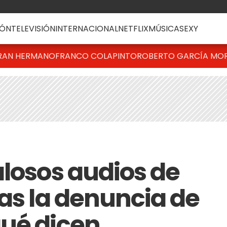
ÓN
TELEVISIÓN
INTERNACIONAL
NETFLIX
MÚSICA
SEXY
RAN HERMANO
FRANCO COLAPINTO
ROBERTO GARCÍA MO
alosos audios de
ras la denuncia de
ué dicen