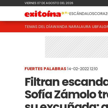
VIERNES 07 DE AGOSTO DEL 2026
ESCÁNDALOS
CORAZ
TEMAS DEL DÍA
WANDA NARA
LAURA UBFAL
G
FUERTES PALABRAS
14-02-2022 12:10
Filtran escand
Sofía Zámolo t
su excuñada: q