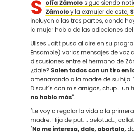
S
ofía Zámolo
sigue siendo noti
Zámolo
y la exmujer de este,
S
incluyen a las tres partes, donde h
la mujer habla de las adicciones de
Ulises Jaitt puso al aire en su prog
Ensamble) varios mensajes de voz q
discusiones entre el hermano de Zám
¿dale?
Salen todos con un tiro en 
amenazando a la madre de su hija. Y
Discutís con mis amigos, chup... un
no hablo más
".
"Le voy a regalar la vida a la primera
madre. Hija de put..., pelotud..., cal
"
No me interesa, dale, abortalo,
da