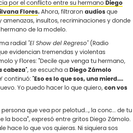
cia por el conflicto entre su hermano
Diego
ilvana Flores
.
Ahora, filtraron
audios
que
ay amenazas, insultos, recriminaciones y donde
l hermano de la modelo.
rama radial
"El Show del Regreso"
(Radio
ue evidencian tremendas y violentas
olo y Flores: "Decile que venga tu hermano,
la cabeza
", se escucha a
Diego Zámolo
 continuó: "
Eso es lo que sos, una mierd....
 huevo. Yo puedo hacer lo que quiero,
con vos
 persona que vea por pelotud..., la conc... de tu
late la boca", expresó entre gritos Diego Zámolo.
le hace lo que vos quieras. Ni siquiera sos