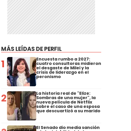
MÁS LEÍDAS DE PERFIL
Encuesta rumbo a 2027:
1
cuatro consultoras midieron
el desgaste de Milei y la
crisis de liderazgo en el
peronismo
La historia real de "Elize:
2
Sombras de una mujer", la
nueva película de Netflix
sobre el caso de una esposa
que descuartizó a su marido
El Senado dio media sanción