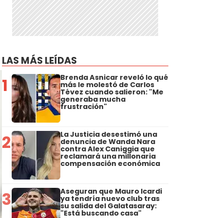
LAS MÁS LEÍDAS
Brenda Asnicar reveló lo qué
1
más le molestó de Carlos
Tévez cuando salieron: "Me
generaba mucha
frustración"
La Justicia desestimó una
2
denuncia de Wanda Nara
contra Alex Caniggia que
reclamará una millonaria
compensación económica
Aseguran que Mauro Icardi
3
ya tendría nuevo club tras
su salida del Galatasaray:
"Está buscando casa"