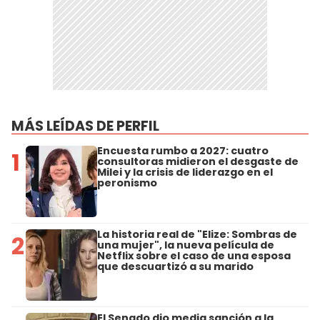
MÁS LEÍDAS DE PERFIL
Encuesta rumbo a 2027: cuatro
1
consultoras midieron el desgaste de
Milei y la crisis de liderazgo en el
peronismo
La historia real de "Elize: Sombras de
2
una mujer", la nueva película de
Netflix sobre el caso de una esposa
que descuartizó a su marido
El Senado dio media sanción a la