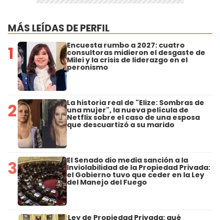
MÁS LEÍDAS DE PERFIL
Encuesta rumbo a 2027: cuatro
1
consultoras midieron el desgaste de
Milei y la crisis de liderazgo en el
peronismo
La historia real de "Elize: Sombras de
2
una mujer", la nueva película de
Netflix sobre el caso de una esposa
que descuartizó a su marido
El Senado dio media sanción a la
3
Inviolabilidad de la Propiedad Privada:
el Gobierno tuvo que ceder en la Ley
del Manejo del Fuego
Ley de Propiedad Privada: qué