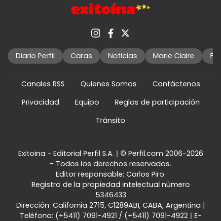
Diario Perfil
Caras
Noticias
Marie Claire
Fo
Canales RSS
Quienes Somos
Contáctenos
Privacidad
Equipo
Reglas de participación
Tránsito
Exitoina - Editorial Perfil S.A.
| © Perfil.com 2006-2026
- Todos los derechos reservados.
Editor responsable: Carlos Piro.
Registro de la propiedad intelectual número
5346433
Dirección:
California 2715
,
C1289ABI
,
CABA, Argentina
|
Teléfono:
(+5411) 7091-4921
/
(+5411) 7091-4922
| E-