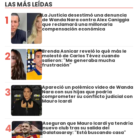
LAS MÁS LEÍDAS
La Justicia desestimó una denuncia
1
de Wanda Nara contra Alex Caniggia
que reclamará una millonaria
compensación económica
Brenda Asnicar reveló lo qué más le
2
molestó de Carlos Tévez cuando
salieron: "Me generaba mucha
frustración"
Apareció un polémico video de Wanda
3
Nara con sus hijas que podría
comprometer su conflicto judicial con
Mauro Icardi
Aseguran que Mauro Icardi ya tendría
4
nuevo club tras su salida del
Galatasaray: "Está buscando casa"