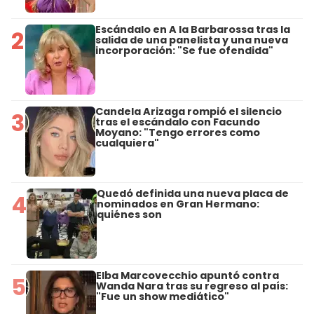
Escándalo en A la Barbarossa tras la
2
salida de una panelista y una nueva
incorporación: "Se fue ofendida"
Candela Arizaga rompió el silencio
3
tras el escándalo con Facundo
Moyano: "Tengo errores como
cualquiera"
Quedó definida una nueva placa de
4
nominados en Gran Hermano:
quiénes son
Elba Marcovecchio apuntó contra
5
Wanda Nara tras su regreso al país:
"Fue un show mediático"