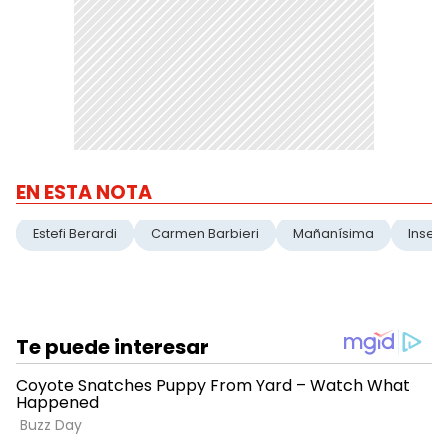
EN ESTA NOTA
Estefi Berardi
Carmen Barbieri
Mañanísima
Inseg