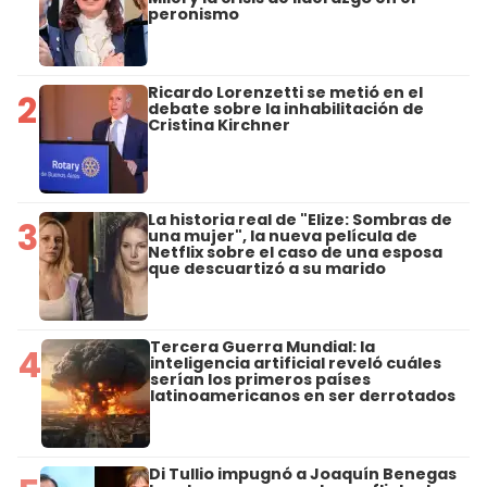
peronismo
Ricardo Lorenzetti se metió en el
2
debate sobre la inhabilitación de
Cristina Kirchner
La historia real de "Elize: Sombras de
3
una mujer", la nueva película de
Netflix sobre el caso de una esposa
que descuartizó a su marido
Tercera Guerra Mundial: la
4
inteligencia artificial reveló cuáles
serían los primeros países
latinoamericanos en ser derrotados
Di Tullio impugnó a Joaquín Benegas