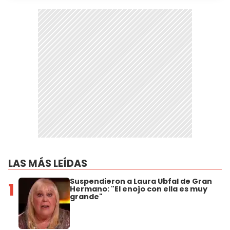
LAS MÁS LEÍDAS
Suspendieron a Laura Ubfal de Gran
1
Hermano: "El enojo con ella es muy
grande"