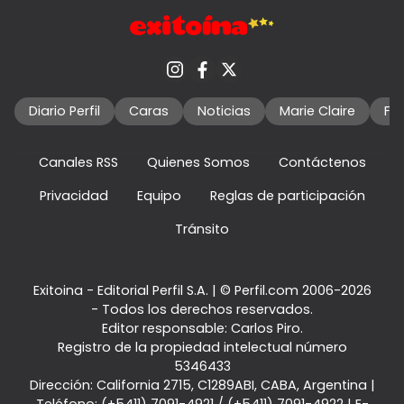
Diario Perfil
Caras
Noticias
Marie Claire
Fo
Canales RSS
Quienes Somos
Contáctenos
Privacidad
Equipo
Reglas de participación
Tránsito
Exitoina - Editorial Perfil S.A.
| © Perfil.com 2006-2026
- Todos los derechos reservados.
Editor responsable: Carlos Piro.
Registro de la propiedad intelectual número
5346433
Dirección:
California 2715
,
C1289ABI
,
CABA, Argentina
|
Teléfono:
(+5411) 7091-4921
/
(+5411) 7091-4922
| E-