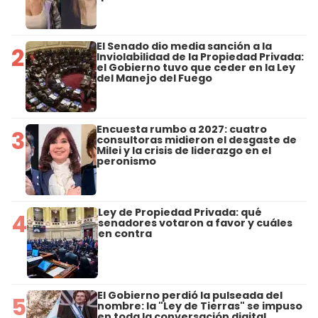
El Senado dio media sanción a la
2
Inviolabilidad de la Propiedad Privada:
el Gobierno tuvo que ceder en la Ley
del Manejo del Fuego
Encuesta rumbo a 2027: cuatro
3
consultoras midieron el desgaste de
Milei y la crisis de liderazgo en el
peronismo
Ley de Propiedad Privada: qué
4
senadores votaron a favor y cuáles
en contra
El Gobierno perdió la pulseada del
5
nombre: la "Ley de Tierras" se impuso
en toda la conversación digital