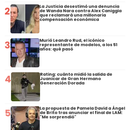
La Justicia desestimó una denuncia
2
de Wanda Nara contra Alex Caniggia
que reclamará una millonaria
compensación económica
Murió Leandro Rud, el icónico
3
representante de modelos, a los 51
años: qué pasó
Rating: cuánto midió la salida de
4
Juanicar de Gran Hermano
Generación Dorada
La propuesta de Pamela David a Ángel
5
de Brito tras anunciar el final de LAM:
"Me sorprendió"