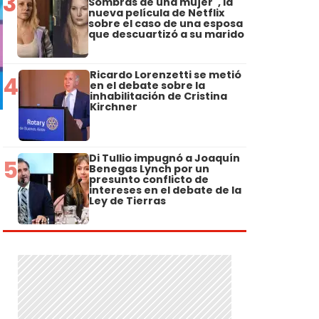
3
Sombras de una mujer", la
nueva película de Netflix
sobre el caso de una esposa
que descuartizó a su marido
Ricardo Lorenzetti se metió
4
en el debate sobre la
inhabilitación de Cristina
Kirchner
Di Tullio impugnó a Joaquín
5
Benegas Lynch por un
presunto conflicto de
intereses en el debate de la
Ley de Tierras