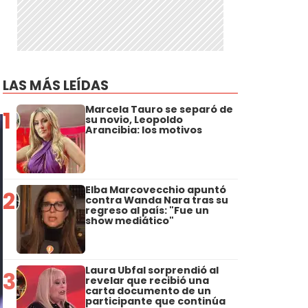
LAS MÁS LEÍDAS
Marcela Tauro se separó de
1
su novio, Leopoldo
Arancibia: los motivos
Elba Marcovecchio apuntó
2
contra Wanda Nara tras su
regreso al país: "Fue un
show mediático"
Laura Ubfal sorprendió al
3
revelar que recibió una
carta documento de un
participante que continúa