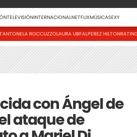
ÓN
TELEVISIÓN
INTERNACIONAL
NETFLIX
MÚSICA
SEXY
T
ANTONELA ROCCUZZO
LAURA UBFAL
PEREZ HILTON
RATIN
 ácida con Ángel de
 el ataque de
o a Mariel Di