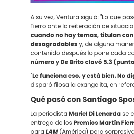
A su vez, Ventura siguió: "Lo que pa
Fierro ante la reiteración de situac
cuando no hay temas, titulan con
desagradables
y, de alguna manera 
contenido después lo pone cada c
número y De Brito clavó 5.3 (punto
"
Le funciona eso, y está bien. No di
disparó filosa la exangelita, en ref
Qué pasó con Santiago Spos
La periodista
Mariel Di Lenarda
se 
entrega de los
Premios Martín Fier
para
LAM
(América) pero sorpresiva