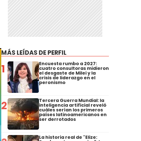
MÁS LEÍDAS DE PERFIL
Encuesta rumbo a 2027:
1
cuatro consultoras midieron
el desgaste de Milei y la
crisis de liderazgo en el
peronismo
Tercera Guerra Mundial: la
2
inteligencia artificial reveló
cuáles serían los primeros
países latinoamericanos en
ser derrotados
La historia real de "Elize: