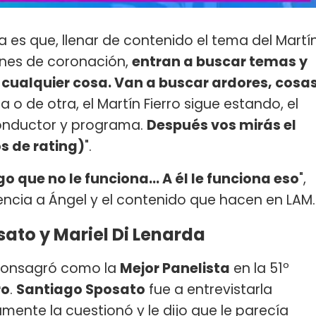
sa es que, llenar de contenido el tema del Martí
iones de coronación,
entran a buscar temas y
 cualquier cosa. Van a buscar ardores, cosa
o de otra, el Martín Fierro sigue estando, el
onductor y programa.
Después vos mirás el
s de rating)
".
go que no le funciona... A él le funciona eso
",
erencia a Ángel y el contenido que hacen en LAM.
ato y Mariel Di Lenarda
consagró como la
Mejor Panelista
en la 51º
ro
.
Santiago Sposato
fue a entrevistarla
mente la cuestionó y le dijo que le parecía