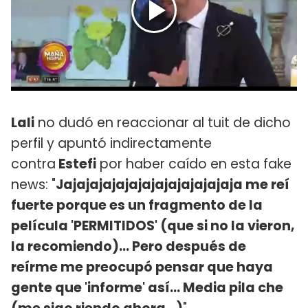
Lali
no dudó en reaccionar al tuit de dicho
perfil y apuntó indirectamente
contra
Estefi
por haber caído en esta fake
news: "
Jajajajajajajajajajajajajaja me reí
fuerte porque es un fragmento de la
película 'PERMITIDOS' (que si no la vieron,
la recomiendo)... Pero después de
reírme me preocupó pensar que haya
gente que 'informe' así... Media pila che