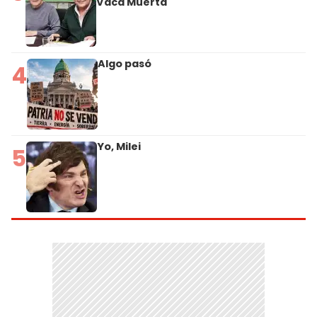
Vaca Muerta
Algo pasó
4
Yo, Milei
5