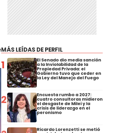
e
MÁS LEÍDAS DE PERFIL
El Senado dio media sanción
1
a la Inviolabilidad de la
Propiedad Privada: el
Gobierno tuvo que ceder en
la Ley del Manejo del Fuego
Encuesta rumbo a 2027:
2
cuatro consultoras midieron
el desgaste de Milei y la
crisis de liderazgo en el
peronismo
Ricardo Lorenzetti se metió