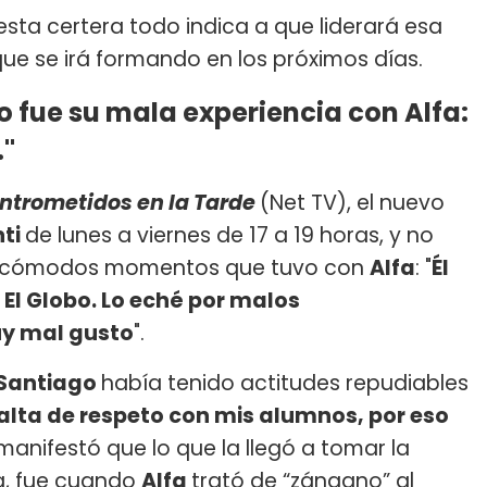
sta certera todo indica a que liderará esa
que se irá formando en los próximos días.
 fue su mala experiencia con Alfa:
."
ntrometidos en la Tarde
(Net TV), el nuevo
nti
de lunes a viernes de 17 a 19 horas, y no
s incómodos momentos que tuvo con
Alfa
: "
Él
 El Globo. Lo eché por malos
uy mal gusto
".
Santiago
había tenido actitudes repudiables
alta de respeto con mis alumnos, por eso
manifestó que lo que la llegó a tomar la
ra, fue cuando
Alfa
trató de “zángano” al