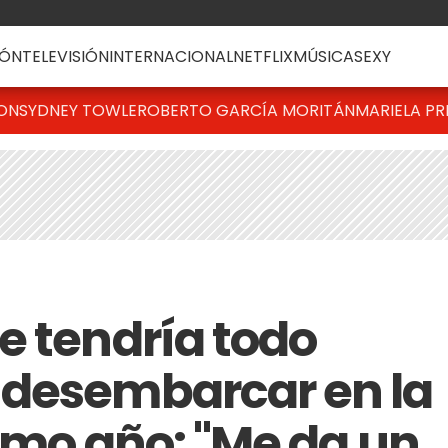
ÓN
TELEVISIÓN
INTERNACIONAL
NETFLIX
MÚSICA
SEXY
TON
SYDNEY TOWLE
ROBERTO GARCÍA MORITÁN
MARIELA PR
e tendría todo
 desembarcar en la
ximo año: "Me da un