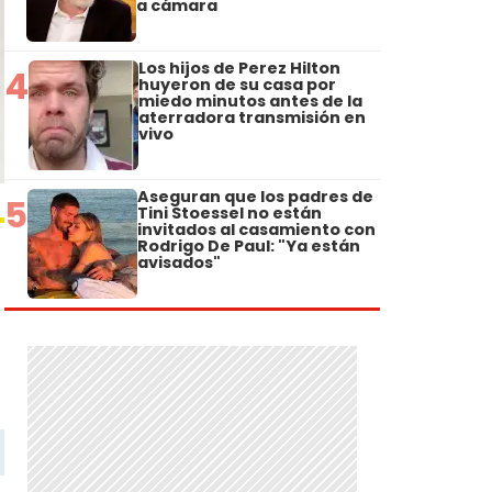
a cámara
Los hijos de Perez Hilton
4
huyeron de su casa por
miedo minutos antes de la
aterradora transmisión en
vivo
Aseguran que los padres de
5
Tini Stoessel no están
invitados al casamiento con
Rodrigo De Paul: "Ya están
avisados"