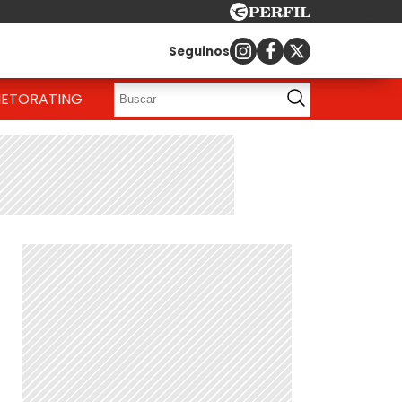
Seguinos
IETO
RATING