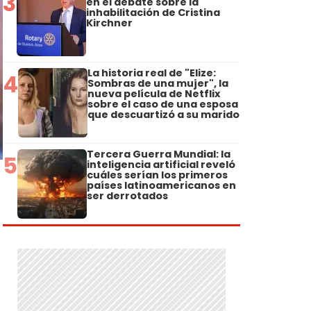
3
en el debate sobre la
inhabilitación de Cristina
Kirchner
La historia real de "Elize:
4
Sombras de una mujer", la
nueva película de Netflix
sobre el caso de una esposa
que descuartizó a su marido
Tercera Guerra Mundial: la
5
inteligencia artificial reveló
cuáles serían los primeros
países latinoamericanos en
ser derrotados