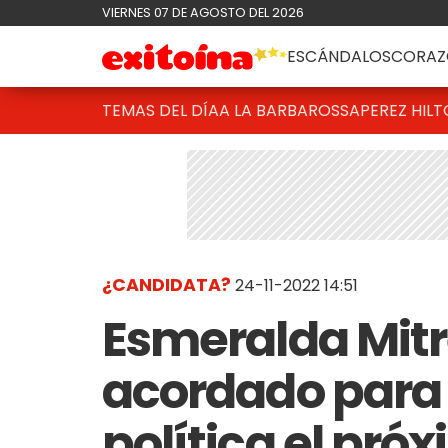
VIERNES 07 DE AGOSTO DEL 2026
ESCÁNDALOS
CORAZ
TEMAS DEL DÍA
A LA BARBAROSSA
PEREZ HIL
¿CANDIDATA?
24-11-2022 14:51
Esmeralda Mitr
acordado para
política el pró