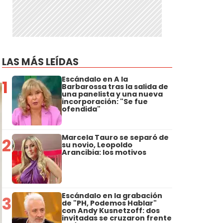
LAS MÁS LEÍDAS
Escándalo en A la
1
Barbarossa tras la salida de
una panelista y una nueva
incorporación: "Se fue
ofendida"
Marcela Tauro se separó de
2
su novio, Leopoldo
Arancibia: los motivos
Escándalo en la grabación
3
de "PH, Podemos Hablar"
con Andy Kusnetzoff: dos
invitadas se cruzaron frente