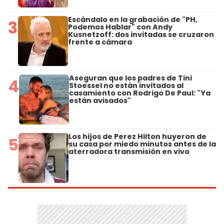
Escándalo en la grabación de "PH,
3
Podemos Hablar" con Andy
Kusnetzoff: dos invitadas se cruzaron
frente a cámara
Aseguran que los padres de Tini
4
Stoessel no están invitados al
casamiento con Rodrigo De Paul: "Ya
están avisados"
Los hijos de Perez Hilton huyeron de
5
su casa por miedo minutos antes de la
aterradora transmisión en vivo