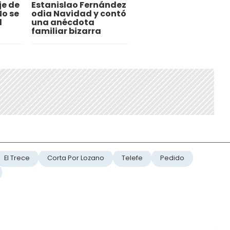
je de
Estanislao Fernández
No se
odia Navidad y contó
l
una anécdota
familiar bizarra
El Trece
Corta Por Lozano
Telefe
Pedido