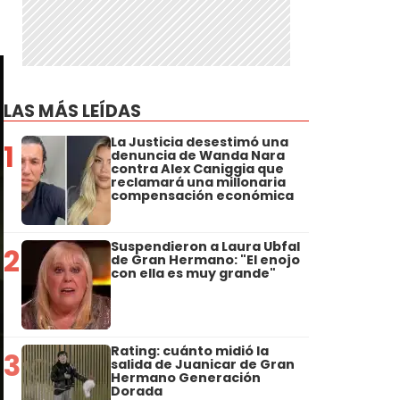
LAS MÁS LEÍDAS
La Justicia desestimó una
1
denuncia de Wanda Nara
contra Alex Caniggia que
reclamará una millonaria
compensación económica
Suspendieron a Laura Ubfal
2
de Gran Hermano: "El enojo
con ella es muy grande"
Rating: cuánto midió la
3
salida de Juanicar de Gran
Hermano Generación
Dorada