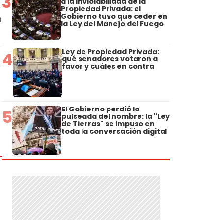
3
a la Inviolabilidad de la
Propiedad Privada: el
Gobierno tuvo que ceder en
n
la Ley del Manejo del Fuego
Ley de Propiedad Privada:
4
qué senadores votaron a
favor y cuáles en contra
El Gobierno perdió la
5
pulseada del nombre: la "Ley
de Tierras" se impuso en
toda la conversación digital