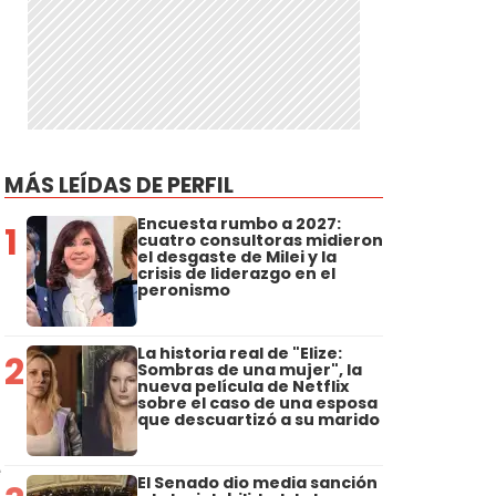
MÁS LEÍDAS DE PERFIL
Encuesta rumbo a 2027:
1
cuatro consultoras midieron
el desgaste de Milei y la
crisis de liderazgo en el
peronismo
La historia real de "Elize:
2
Sombras de una mujer", la
nueva película de Netflix
sobre el caso de una esposa
que descuartizó a su marido
e
El Senado dio media sanción