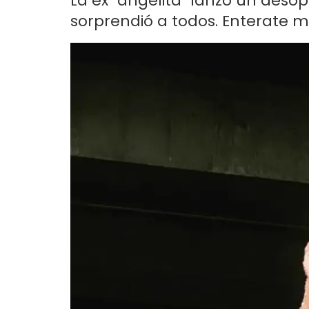
La ex "angelita" lanzó un deso
sorprendió a todos. Enterate m