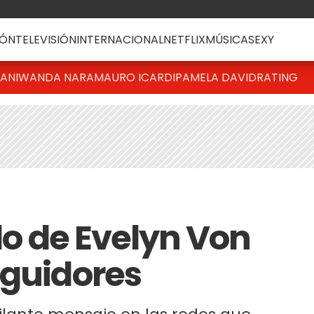
ÓN
TELEVISIÓN
INTERNACIONAL
NETFLIX
MÚSICA
SEXY
IANI
WANDA NARA
MAURO ICARDI
PAMELA DAVID
RATING
ido de Evelyn Von
eguidores