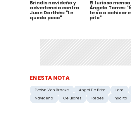
Brindis navideño y
El furioso mensa
advertencia contra
Ángela Torres: "
Juan Darthés: "Le
te va a achicar e
queda poco"
pito"
EN ESTA NOTA
Evelyn Von Brocke
Angel De Brito
Lam
Navideño
Celulares
Redes
Insolito