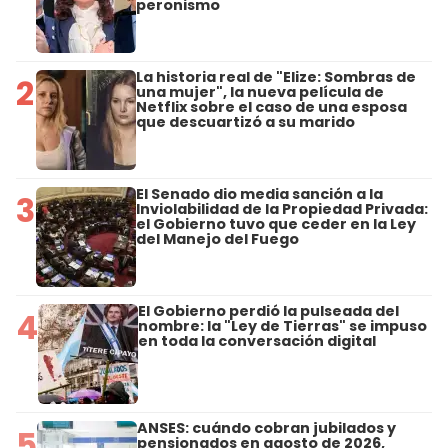
peronismo
La historia real de "Elize: Sombras de
2
una mujer", la nueva película de
Netflix sobre el caso de una esposa
que descuartizó a su marido
El Senado dio media sanción a la
3
Inviolabilidad de la Propiedad Privada:
el Gobierno tuvo que ceder en la Ley
del Manejo del Fuego
El Gobierno perdió la pulseada del
4
nombre: la "Ley de Tierras" se impuso
en toda la conversación digital
ANSES: cuándo cobran jubilados y
5
pensionados en agosto de 2026,