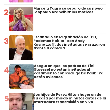
Marcela Tauro se separó de su novio,
2
Leopoldo Arancibia: los motivos
Escándalo en la grabación de "PH,
3
Podemos Hablar" con Andy
Kusnetzoff: dos invitadas se cruzaron
frente a cámara
Aseguran que los padres de Tini
4
Stoessel no están invitados al
casamiento con Rodrigo De Paul: "Ya
están avisados"
Los hijos de Perez Hilton huyeron de
5
su casa por miedo minutos antes de la
aterradora transmisión en vivo