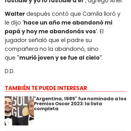
fastidie y yo lo fastidie a él
", agregó Ariel.
Walter
después contó que Camila lloró y
le dijo
'hace un año me abandonó mi
papá y hoy me abandonás vos'
. El
jugador se­ñaló que el padre su
compañera no la abandonó, sino
que
"murió joven y se fue al cielo"
.
D.D.
TAMBIÉN TE PUEDE INTERESAR
"Argentina, 1985" fue nominada a los
Premios Oscar 2023: la lista
completa