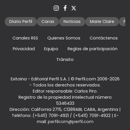
Diario Perfil
Caras
Noticias
Marie Claire
Fo
Canales RSS
Quienes Somos
Contáctenos
Privacidad
Equipo
Reglas de participación
Tránsito
Exitoina - Editorial Perfil S.A.
| © Perfil.com 2006-2026
- Todos los derechos reservados.
Editor responsable: Carlos Piro.
Registro de la propiedad intelectual número
5346433
Dirección:
California 2715
,
C1289ABI
,
CABA, Argentina
|
Teléfono:
(+5411) 7091-4921
/
(+5411) 7091-4922
| E-
mail:
perfilcom@perfil.com