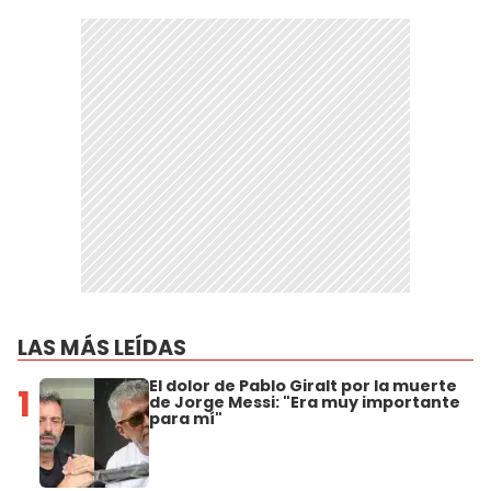
LAS MÁS LEÍDAS
El dolor de Pablo Giralt por la muerte
1
de Jorge Messi: "Era muy importante
para mí"