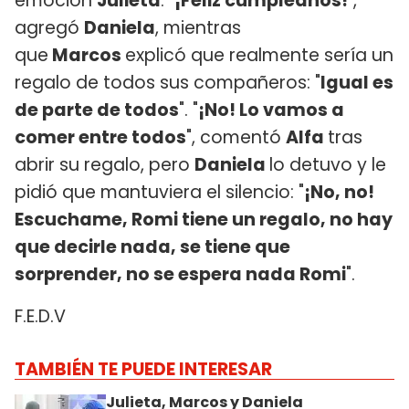
emoción
Julieta
. "
¡Feliz cumpleaños!
",
agregó
Daniela
, mientras
que
Marcos
explicó que realmente sería un
regalo de todos sus compañeros: "
Igual es
de parte de todos
". "
¡No! Lo vamos a
comer entre todos
", comentó
Alfa
tras
abrir su regalo, pero
Daniela
lo detuvo y le
pidió que mantuviera el silencio: "
¡No, no!
Escuchame, Romi tiene un regalo, no hay
que decirle nada, se tiene que
sorprender, no se espera nada Romi
".
F.E.D.V
TAMBIÉN TE PUEDE INTERESAR
Julieta, Marcos y Daniela