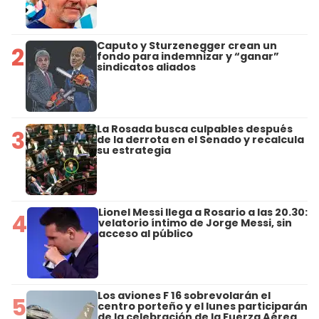
Caputo y Sturzenegger crean un
2
fondo para indemnizar y “ganar”
sindicatos aliados
La Rosada busca culpables después
3
de la derrota en el Senado y recalcula
su estrategia
Lionel Messi llega a Rosario a las 20.30:
4
velatorio íntimo de Jorge Messi, sin
acceso al público
Los aviones F 16 sobrevolarán el
5
centro porteño y el lunes participarán
de la celebración de la Fuerza Aérea