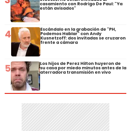
casamiento con Rodrigo De Paul: "Ya
están avisados"
Escándalo en la grabación de "PH,
4
Podemos Hablar" con Andy
Kusnetzoff: dos invitadas se cruzaron
frente a cámara
Los hijos de Perez Hilton huyeron de
5
su casa por miedo minutos antes de la
aterradora transmisión en vivo