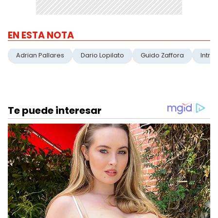
EN ESTA NOTA
Adrian Pallares
Dario Lopilato
Guido Zaffora
Intru