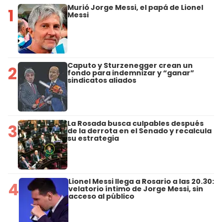
Murió Jorge Messi, el papá de Lionel
1
Messi
Caputo y Sturzenegger crean un
2
fondo para indemnizar y “ganar”
sindicatos aliados
La Rosada busca culpables después
3
de la derrota en el Senado y recalcula
su estrategia
Lionel Messi llega a Rosario a las 20.30:
4
velatorio íntimo de Jorge Messi, sin
acceso al público