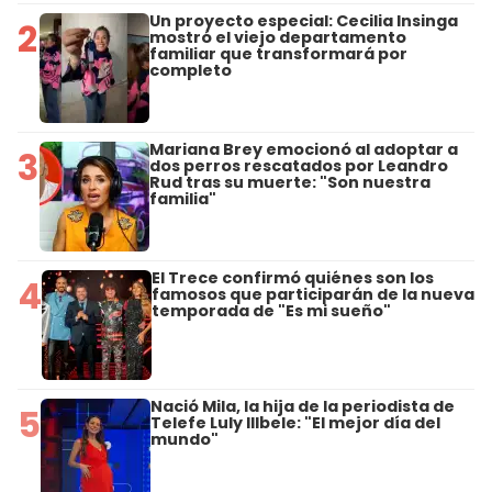
Un proyecto especial: Cecilia Insinga
2
mostró el viejo departamento
familiar que transformará por
completo
Mariana Brey emocionó al adoptar a
3
dos perros rescatados por Leandro
Rud tras su muerte: "Son nuestra
familia"
El Trece confirmó quiénes son los
4
famosos que participarán de la nueva
temporada de "Es mi sueño"
Nació Mila, la hija de la periodista de
5
Telefe Luly Illbele: "El mejor día del
mundo"