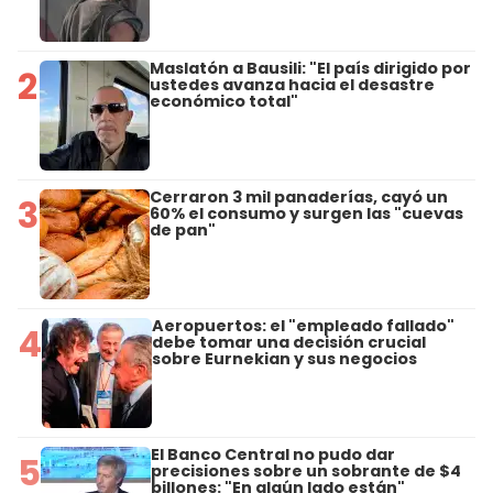
Maslatón a Bausili: "El país dirigido por
2
ustedes avanza hacia el desastre
económico total"
Cerraron 3 mil panaderías, cayó un
3
60% el consumo y surgen las "cuevas
de pan"
Aeropuertos: el "empleado fallado"
4
debe tomar una decisión crucial
sobre Eurnekian y sus negocios
El Banco Central no pudo dar
5
precisiones sobre un sobrante de $4
billones: "En algún lado están"