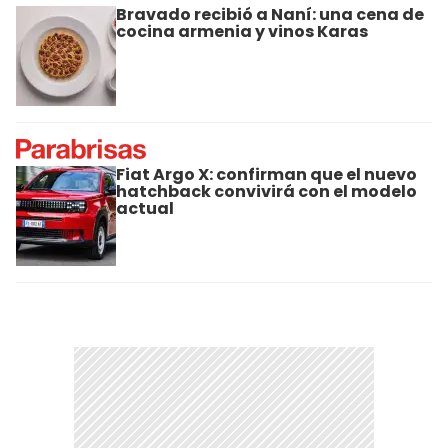
Bravado recibió a Naní: una cena de
cocina armenia y vinos Karas
Fiat Argo X: confirman que el nuevo
hatchback convivirá con el modelo
actual