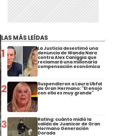
LAS MÁS LEÍDAS
La Justicia desestimó una
1
denuncia de Wanda Nara
contra Alex Caniggia que
reclamará una millonaria
compensación económica
Suspendieron a Laura Ubfal
2
de Gran Hermano: "El enojo
con ella es muy grande"
Rating: cuánto midió la
3
salida de Juanicar de Gran
Hermano Generación
Dorada