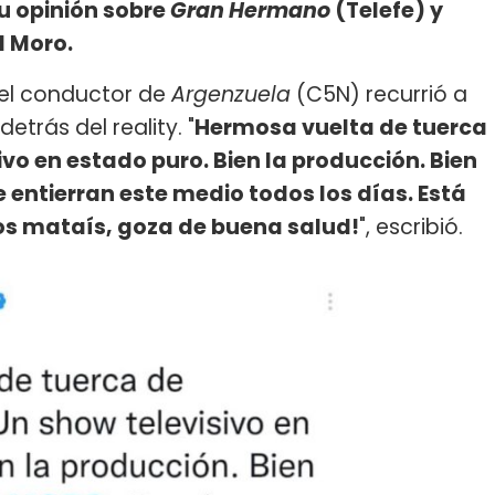
u opinión sobre
Gran Hermano
(Telefe) y
l Moro.
 el conductor de
Argenzuela
(C5N) recurrió a
etrás del reality. "
Hermosa vuelta de tuerca
vo en estado puro. Bien la producción. Bien
ntierran este medio todos los días. Está
os mataís, goza de buena salud!
", escribió.