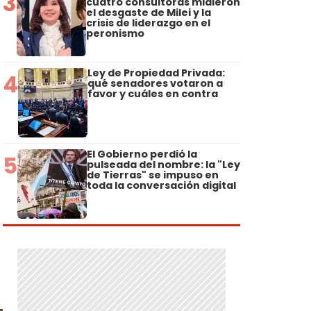
3
cuatro consultoras midieron
el desgaste de Milei y la
crisis de liderazgo en el
peronismo
Ley de Propiedad Privada:
4
qué senadores votaron a
favor y cuáles en contra
El Gobierno perdió la
5
pulseada del nombre: la "Ley
de Tierras" se impuso en
toda la conversación digital