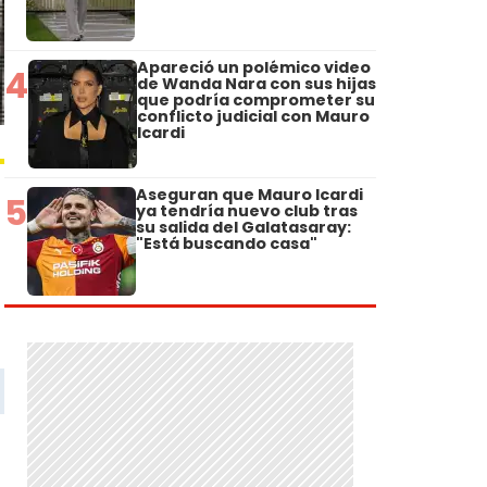
Apareció un polémico video
4
de Wanda Nara con sus hijas
que podría comprometer su
conflicto judicial con Mauro
Icardi
Aseguran que Mauro Icardi
5
ya tendría nuevo club tras
su salida del Galatasaray:
"Está buscando casa"