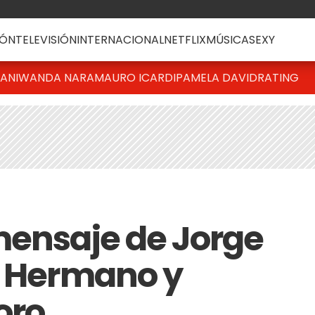
ÓN
TELEVISIÓN
INTERNACIONAL
NETFLIX
MÚSICA
SEXY
IANI
WANDA NARA
MAURO ICARDI
PAMELA DAVID
RATING
mensaje de Jorge
n Hermano y
oro