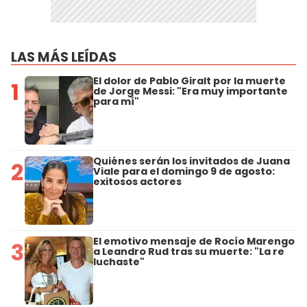
LAS MÁS LEÍDAS
El dolor de Pablo Giralt por la muerte
1
de Jorge Messi: "Era muy importante
para mí"
Quiénes serán los invitados de Juana
2
Viale para el domingo 9 de agosto:
exitosos actores
El emotivo mensaje de Rocío Marengo
3
a Leandro Rud tras su muerte: "La re
luchaste"