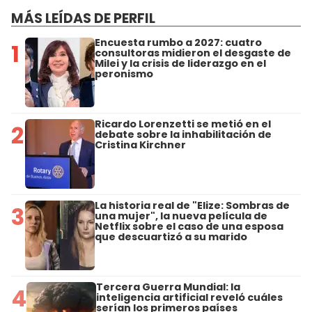
MÁS LEÍDAS DE PERFIL
Encuesta rumbo a 2027: cuatro
1
consultoras midieron el desgaste de
Milei y la crisis de liderazgo en el
peronismo
Ricardo Lorenzetti se metió en el
2
debate sobre la inhabilitación de
Cristina Kirchner
La historia real de "Elize: Sombras de
3
una mujer", la nueva película de
Netflix sobre el caso de una esposa
que descuartizó a su marido
Tercera Guerra Mundial: la
4
inteligencia artificial reveló cuáles
serían los primeros países