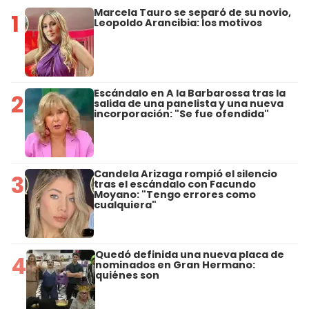
Marcela Tauro se separó de su novio,
1
Leopoldo Arancibia: los motivos
Escándalo en A la Barbarossa tras la
2
salida de una panelista y una nueva
incorporación: "Se fue ofendida"
Candela Arizaga rompió el silencio
3
tras el escándalo con Facundo
Moyano: "Tengo errores como
cualquiera"
Quedó definida una nueva placa de
4
nominados en Gran Hermano:
quiénes son