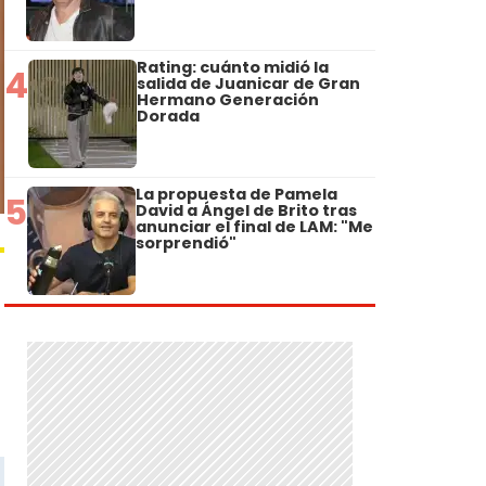
Rating: cuánto midió la
4
salida de Juanicar de Gran
Hermano Generación
Dorada
La propuesta de Pamela
5
David a Ángel de Brito tras
anunciar el final de LAM: "Me
sorprendió"