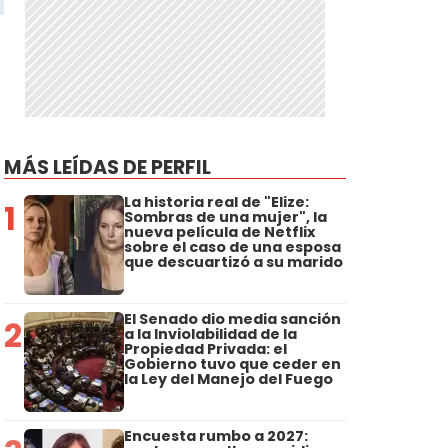
MÁS LEÍDAS DE PERFIL
La historia real de "Elize:
1
Sombras de una mujer", la
nueva película de Netflix
sobre el caso de una esposa
que descuartizó a su marido
El Senado dio media sanción
2
a la Inviolabilidad de la
Propiedad Privada: el
Gobierno tuvo que ceder en
la Ley del Manejo del Fuego
Encuesta rumbo a 2027: