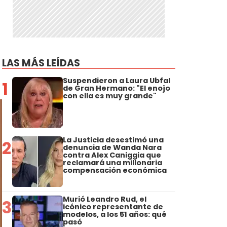
LAS MÁS LEÍDAS
Suspendieron a Laura Ubfal
1
de Gran Hermano: "El enojo
con ella es muy grande"
La Justicia desestimó una
2
denuncia de Wanda Nara
contra Alex Caniggia que
reclamará una millonaria
compensación económica
Murió Leandro Rud, el
3
icónico representante de
modelos, a los 51 años: qué
pasó