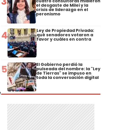
3
cuatro consultoras midieron
el desgaste de Milei y la
crisis de liderazgo en el
peronismo
Ley de Propiedad Privada:
4
qué senadores votaron a
favor y cuáles en contra
El Gobierno perdió la
5
pulseada del nombre: la "Ley
de Tierras" se impuso en
toda la conversación digital
e