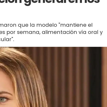
ormaron que la modelo "mantiene el
ces por semana, alimentación vía oral y
ular".