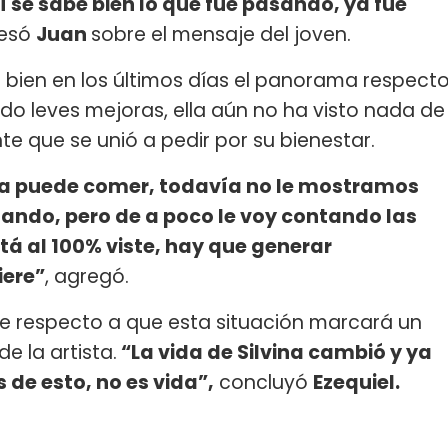
se sabe bien lo que fue pasando, ya fue
resó
Juan
sobre el mensaje del joven.
i bien en los últimos días el panorama respect
do leves mejoras, ella aún no ha visto nada de
te que se unió a pedir por su bienestar.
ya puede comer, todavía no le mostramos
lando, pero de a poco le voy contando las
á al 100% viste, hay que generar
iere”
, agregó.
ase respecto a que esta situación marcará un
e la artista.
“La vida de Silvina cambió y ya
 de esto, no es vida”,
concluyó
Ezequiel.