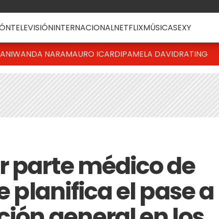
ÓN
TELEVISIÓN
INTERNACIONAL
NETFLIX
MÚSICA
SEXY
IANI
WANDA NARA
MAURO ICARDI
PAMELA DAVID
RATING
r parte médico de
e planifica el pase a
ción general en los