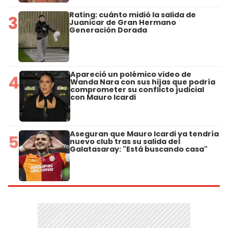
Rating: cuánto midió la salida de
3
Juanicar de Gran Hermano
Generación Dorada
Apareció un polémico video de
4
Wanda Nara con sus hijas que podría
comprometer su conflicto judicial
con Mauro Icardi
Aseguran que Mauro Icardi ya tendría
5
nuevo club tras su salida del
Galatasaray: "Está buscando casa"