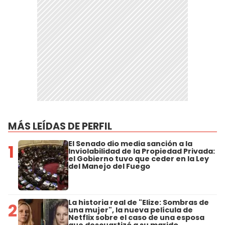
MÁS LEÍDAS DE PERFIL
El Senado dio media sanción a la
1
Inviolabilidad de la Propiedad Privada:
el Gobierno tuvo que ceder en la Ley
del Manejo del Fuego
La historia real de "Elize: Sombras de
2
una mujer", la nueva película de
Netflix sobre el caso de una esposa
que descuartizó a su marido