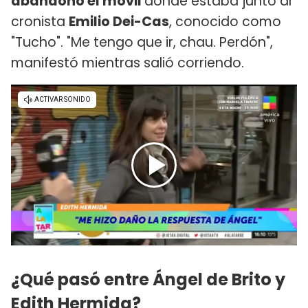
abandonó el móvil
donde estaba junto al
cronista
Emilio Dei-Cas
, conocido como
"Tucho". "Me tengo que ir, chau. Perdón",
manifestó mientras salió corriendo.
¿Qué pasó entre Ángel de Brito y
Edith Hermida?