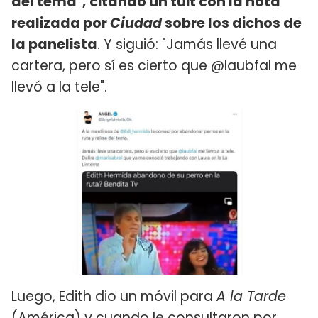
del tema", citando un tuit con la nota
realizada por
Ciudad
sobre los dichos de
la panelista
. Y siguió: "Jamás llevé una
cartera, pero sí es cierto que @laubfal me
llevó a la tele".
Luego, Edith dio un móvil para
A la Tarde
(América) y cuando le consultaron por