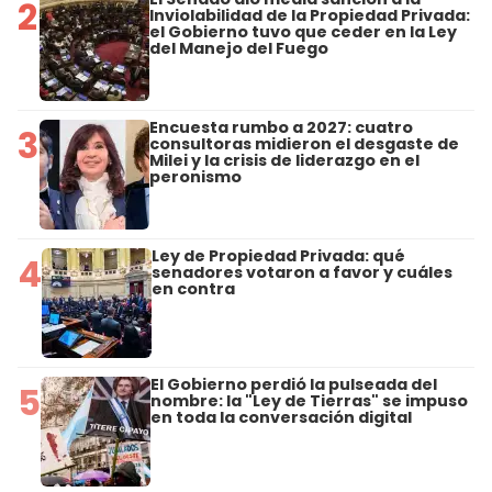
2
Inviolabilidad de la Propiedad Privada:
el Gobierno tuvo que ceder en la Ley
del Manejo del Fuego
Encuesta rumbo a 2027: cuatro
3
consultoras midieron el desgaste de
Milei y la crisis de liderazgo en el
peronismo
Ley de Propiedad Privada: qué
4
senadores votaron a favor y cuáles
en contra
El Gobierno perdió la pulseada del
5
nombre: la "Ley de Tierras" se impuso
en toda la conversación digital