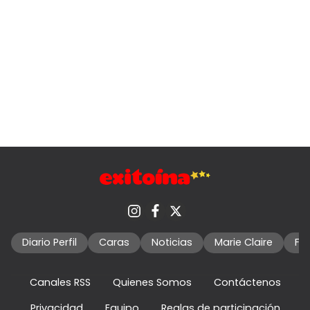
Diario Perfil
Caras
Noticias
Marie Claire
Fo
Canales RSS
Quienes Somos
Contáctenos
Privacidad
Equipo
Reglas de participación