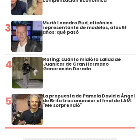
compensación económica
Murió Leandro Rud, el icónico
3
representante de modelos, a los 51
años: qué pasó
Rating: cuánto midió la salida de
4
Juanicar de Gran Hermano
Generación Dorada
La propuesta de Pamela David a Ángel
5
de Brito tras anunciar el final de LAM:
"Me sorprendió"