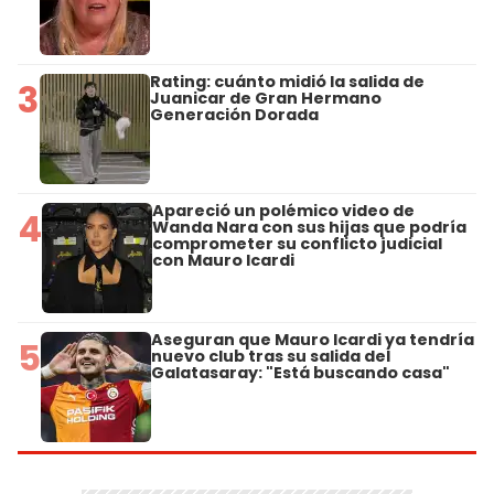
Rating: cuánto midió la salida de
3
Juanicar de Gran Hermano
Generación Dorada
Apareció un polémico video de
4
Wanda Nara con sus hijas que podría
comprometer su conflicto judicial
con Mauro Icardi
Aseguran que Mauro Icardi ya tendría
5
nuevo club tras su salida del
Galatasaray: "Está buscando casa"