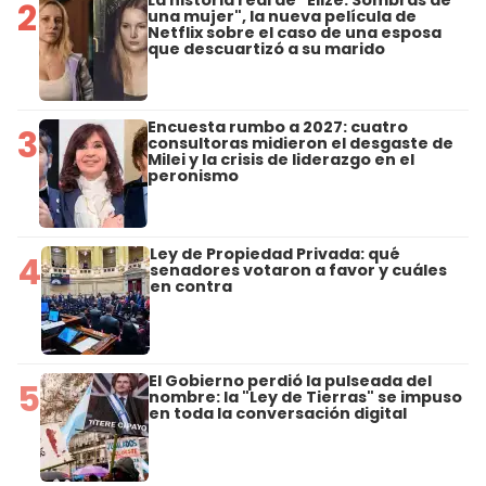
2
una mujer", la nueva película de
Netflix sobre el caso de una esposa
que descuartizó a su marido
Encuesta rumbo a 2027: cuatro
3
consultoras midieron el desgaste de
Milei y la crisis de liderazgo en el
peronismo
Ley de Propiedad Privada: qué
4
senadores votaron a favor y cuáles
en contra
El Gobierno perdió la pulseada del
5
nombre: la "Ley de Tierras" se impuso
en toda la conversación digital