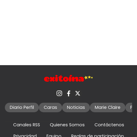
Diario Perfil
Caras
Noticias
Marie Claire
Fo
Canales RSS
Quienes Somos
Contáctenos
Privacidad
Equipo
Reglas de participación