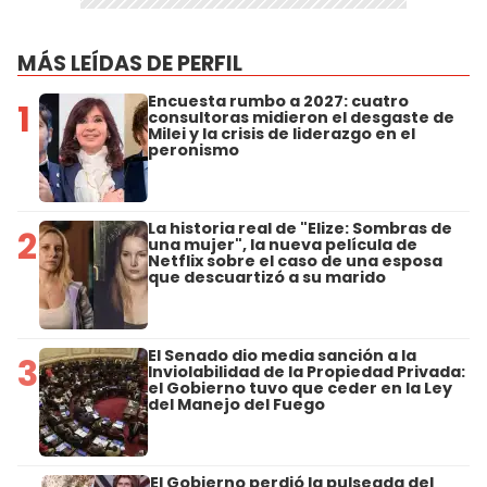
MÁS LEÍDAS DE PERFIL
Encuesta rumbo a 2027: cuatro
1
consultoras midieron el desgaste de
Milei y la crisis de liderazgo en el
peronismo
La historia real de "Elize: Sombras de
2
una mujer", la nueva película de
Netflix sobre el caso de una esposa
que descuartizó a su marido
El Senado dio media sanción a la
3
Inviolabilidad de la Propiedad Privada:
el Gobierno tuvo que ceder en la Ley
del Manejo del Fuego
El Gobierno perdió la pulseada del