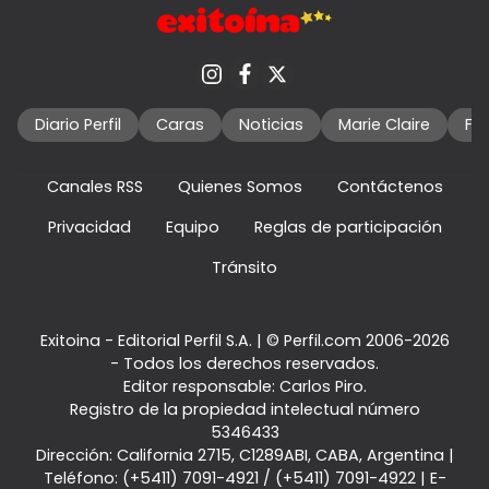
Diario Perfil
Caras
Noticias
Marie Claire
Fo
Canales RSS
Quienes Somos
Contáctenos
Privacidad
Equipo
Reglas de participación
Tránsito
Exitoina - Editorial Perfil S.A.
| © Perfil.com 2006-2026
- Todos los derechos reservados.
Editor responsable: Carlos Piro.
Registro de la propiedad intelectual número
5346433
Dirección:
California 2715
,
C1289ABI
,
CABA, Argentina
|
Teléfono:
(+5411) 7091-4921
/
(+5411) 7091-4922
| E-