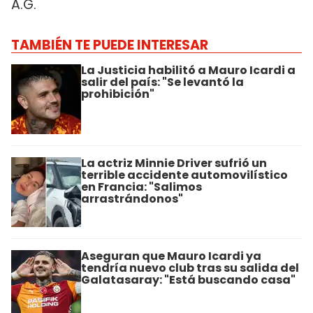
A.G.
TAMBIÉN TE PUEDE INTERESAR
La Justicia habilitó a Mauro Icardi a
salir del país: "Se levantó la
prohibición"
La actriz Minnie Driver sufrió un
terrible accidente automovilístico
en Francia: "Salimos
arrastrándonos"
Aseguran que Mauro Icardi ya
tendría nuevo club tras su salida del
Galatasaray: "Está buscando casa"