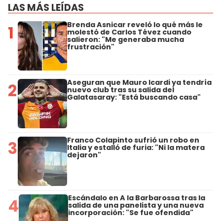
LAS MÁS LEÍDAS
Brenda Asnicar reveló lo qué más le
1
molestó de Carlos Tévez cuando
salieron: "Me generaba mucha
frustración"
Aseguran que Mauro Icardi ya tendría
2
nuevo club tras su salida del
Galatasaray: "Está buscando casa"
Franco Colapinto sufrió un robo en
3
Italia y estalló de furia: "Ni la matera
dejaron"
Escándalo en A la Barbarossa tras la
4
salida de una panelista y una nueva
incorporación: "Se fue ofendida"