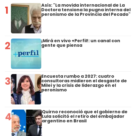
Asís: "La movida internacional de La
1
Doctora tensiona la pugna interna del
peronismo de la Provincia del Pecado"
¡Mirá en vivo +Perfil!: un canal con
2
gente que piensa
Encuesta rumbo a 2027: cuatro
3
consultoras midieron el desgaste de
Milei y la crisis de liderazgo en el
peronismo
Quirno reconoció que el gobierno de
4
Lula solicitó el retiro del embajador
argentino en Brasil