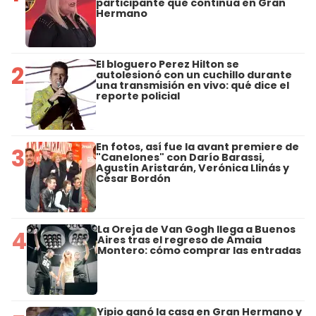
participante que continúa en Gran
Hermano
El bloguero Perez Hilton se
2
autolesionó con un cuchillo durante
una transmisión en vivo: qué dice el
reporte policial
En fotos, así fue la avant premiere de
3
"Canelones" con Darío Barassi,
Agustín Aristarán, Verónica Llinás y
César Bordón
La Oreja de Van Gogh llega a Buenos
4
Aires tras el regreso de Amaia
Montero: cómo comprar las entradas
Yipio ganó la casa en Gran Hermano y