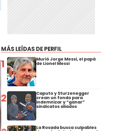
MÁS LEÍDAS DE PERFIL
Murió Jorge Messi, el papá
1
de Lionel Messi
Caputo y Sturzenegger
2
crean un fondo para
indemnizar y “ganar”
sindicatos aliados
La Rosada busca culpables