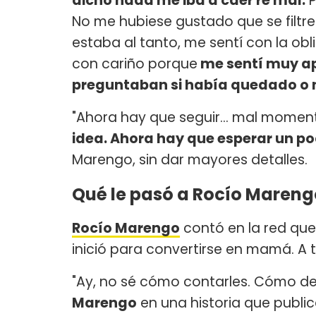
dicho nada me iba a caer re mal.
P
No me hubiese gustado que se filtr
estaba al tanto, me sentí con la obl
con cariño porque
me sentí muy ap
preguntaban si había quedado o 
"Ahora hay que seguir... mal moment
idea. Ahora hay que esperar un p
Marengo, sin dar mayores detalles.
Qué le pasó a Rocío Mareng
Rocío Marengo
contó en la red que 
inició para convertirse en mamá. A 
"Ay, no sé cómo contarles. Cómo de
Marengo
en una historia que publi