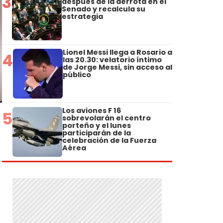
3
después de la derrota en el
Senado y recalcula su
estrategia
Lionel Messi llega a Rosario a
4
las 20.30: velatorio íntimo
de Jorge Messi, sin acceso al
público
Los aviones F 16
5
sobrevolarán el centro
porteño y el lunes
participarán de la
celebración de la Fuerza
Aérea