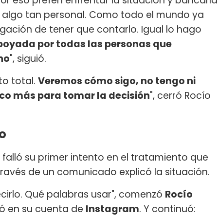
or eso preferí enfrentar la situación y bancarla
e algo tan personal. Como todo el mundo ya
igación de tener que contarlo. Igual lo hago
oyada por todas las personas que
no
", siguió.
o total.
Veremos cómo sigo, no tengo ni
oco más para tomar la decisión
", cerró Rocío
o
falló su primer intento en el tratamiento que
través de un comunicado explicó la situación.
cirlo. Qué palabras usar", comenzó
Rocío
có en su cuenta de
Instagram
. Y continuó: