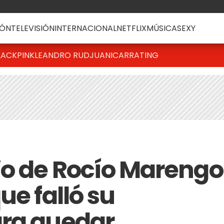
ÓN
TELEVISIÓN
INTERNACIONAL
NETFLIX
MÚSICA
SEXY
LACKPINK
LEANDRO RUD
JUANICAR
RATING
io de Rocío Marengo
ue falló su
ara quedar