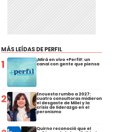
MÁS LEÍDAS DE PERFIL
¡Mirá en vivo +Perfil!: un
1
canal con gente que piensa
Encuesta rumbo a 2027:
2
cuatro consultoras midieron
el desgaste de Milei y la
crisis de liderazgo en el
peronismo
Quirno reconoció que el