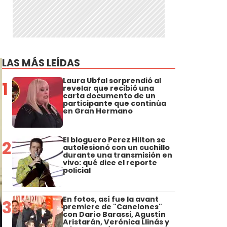
LAS MÁS LEÍDAS
Laura Ubfal sorprendió al
1
revelar que recibió una
carta documento de un
participante que continúa
en Gran Hermano
El bloguero Perez Hilton se
2
autolesionó con un cuchillo
durante una transmisión en
vivo: qué dice el reporte
policial
En fotos, así fue la avant
3
premiere de "Canelones"
con Darío Barassi, Agustín
Aristarán, Verónica Llinás y