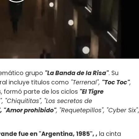
lemático grupo
"La Banda de la Risa"
. Su
al incluye títulos como
"Terrenal",
"Toc Toc"
,
s, formó parte de los ciclos
"El Tigre
, "Chiquititas", "Los secretos de
", "Amor prohibido"
, "Requetepillos", "Cyber Six"
,
ande fue en "Argentina, 1985", ,
la cinta