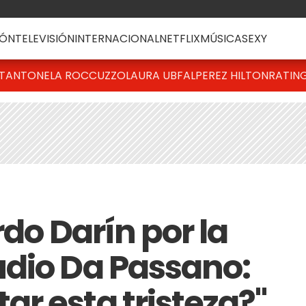
ÓN
TELEVISIÓN
INTERNACIONAL
NETFLIX
MÚSICA
SEXY
T
ANTONELA ROCCUZZO
LAURA UBFAL
PEREZ HILTON
RATIN
rdo Darín por la
dio Da Passano:
r esta tristeza?"