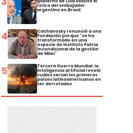
3
gobierno de Lula solicitó el
retiro del embajador
argentino en Brasil
Cachanosky renunció a una
4
fundación porque "se ha
transformado en una
especie de Instituto Patria
incondicional de la gestión
de Milei"
Tercera Guerra Mundial: la
5
inteligencia artificial reveló
cuáles serían los primeros
países latinoamericanos en
ser derrotados