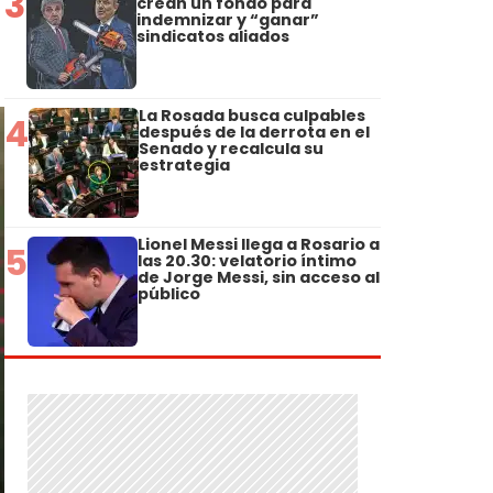
3
crean un fondo para
indemnizar y “ganar”
sindicatos aliados
La Rosada busca culpables
4
después de la derrota en el
Senado y recalcula su
estrategia
Lionel Messi llega a Rosario a
5
las 20.30: velatorio íntimo
de Jorge Messi, sin acceso al
público