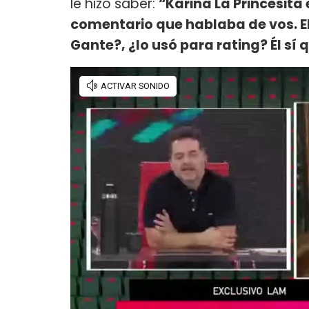
le hizo saber:
“Karina La Princesita 
comentario que hablaba de vos. El 
Gante?, ¿lo usó para rating? Él sí