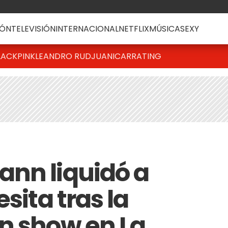
ÓN
TELEVISIÓN
INTERNACIONAL
NETFLIX
MÚSICA
SEXY
LACKPINK
LEANDRO RUD
JUANICAR
RATING
nn liquidó a
sita tras la
n show en La