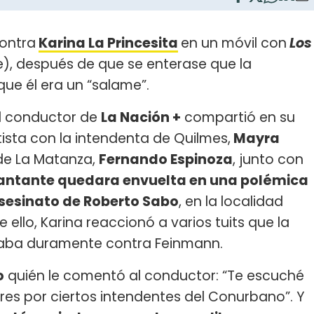
ontra
Karina La Princesita
en un móvil con
Los
e), después de que se enterase que la
que él era un “salame”.
l conductor de
La Nación +
compartió en su
tista con la intendenta de Quilmes,
Mayra
 de La Matanza,
Fernando Espinoza
, junto con
cantante quedara envuelta en una polémica
asesinato de Roberto Sabo
, en la localidad
ello, Karina reaccionó a varios tuits que la
taba duramente contra Feinmann.
o
quién le comentó al conductor: “Te escuché
ares por ciertos intendentes del Conurbano”. Y