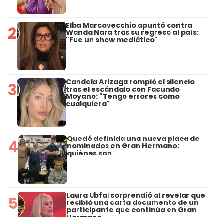
Elba Marcovecchio apuntó contra
2
Wanda Nara tras su regreso al país:
"Fue un show mediático"
Candela Arizaga rompió el silencio
3
tras el escándalo con Facundo
Moyano: "Tengo errores como
cualquiera"
Quedó definida una nueva placa de
4
nominados en Gran Hermano:
quiénes son
Laura Ubfal sorprendió al revelar que
5
recibió una carta documento de un
participante que continúa en Gran