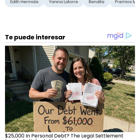
Edith Hermida
Yanina Latorre
Bendita
Premios Mart