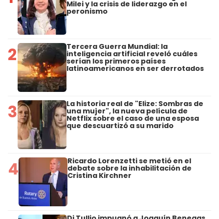
Milei y la crisis de liderazgo en el
peronismo
Tercera Guerra Mundial: la
2
inteligencia artificial reveló cuáles
serían los primeros países
latinoamericanos en ser derrotados
La historia real de "Elize: Sombras de
3
una mujer", la nueva película de
Netflix sobre el caso de una esposa
que descuartizó a su marido
Ricardo Lorenzetti se metió en el
4
debate sobre la inhabilitación de
Cristina Kirchner
Di Tullio impugnó a Joaquín Benegas