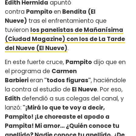
Edith Hermida
apuntó
contra
Pampito
en
Bendita (El
Nueve)
tras el enfrentamiento que
tuvieron
los panelistas de Mañanísima
(Ciudad Magazine) con los de La Tarde
del Nueve (El Nueve)
.
En este fuerte cruce,
Pampito
dijo que en
el programa de
Carmen
Barbieri
eran
"todos figuras"
, haciéndole
la contra al estudio de
El Nueve
. Por eso,
Edith
defendió a sus colegas del canal, y
lanzó:
"¡Mirá lo que te voy a decir,
Pampito! ¡Le choreaste el apodo a
Pampita! Mi amor... ¿Quién conoce tu
apellido? Nadie conoce tu apellido. ¿De