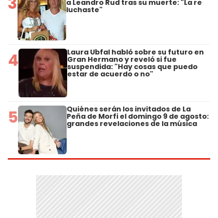
3
a Leandro Rud tras su muerte: "La re
luchaste"
Laura Ubfal habló sobre su futuro en
4
Gran Hermano y reveló si fue
suspendida: "Hay cosas que puedo
estar de acuerdo o no"
Quiénes serán los invitados de La
5
Peña de Morfi el domingo 9 de agosto:
grandes revelaciones de la música