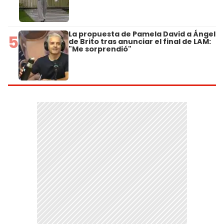
La propuesta de Pamela David a Ángel
5
de Brito tras anunciar el final de LAM:
"Me sorprendió"