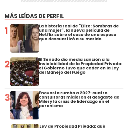
MÁS LEÍDAS DE PERFIL
La historia real de "Elize: Sombras de
1
una mujer", la nueva película de
Netflix sobre el caso de una esposa
que descuartizó a su marido
El Senado dio media sanción a la
2
Inviolabilidad de la Propiedad Privada:
el Gobierno tuvo que ceder en la Ley
del Manejo del Fuego
Encuesta rumbo a 2027: cuatro
3
consultoras midieron el desgaste de
Milei y la crisis de liderazgo en el
peronismo
Ley de Propiedad Privada: qué