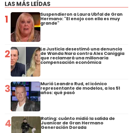
LAS MÁS LEÍDAS
Suspendieron a Laura Ubfal de Gran
1
Hermano: "El enojo con ella es muy
grande"
La Justicia desestimó una denuncia
2
de Wanda Nara contra Alex Caniggia
que reclamará una millonaria
compensación económica
Murió Leandro Rud, el icónico
3
representante de modelos, a los 51
años: qué pasó
Rating: cuánto midió la salida de
4
Juanicar de Gran Hermano
Generación Dorada