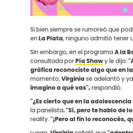
Si bien siempre se rumoreó que pod
en
La Plata
, ninguno admitió tener 
Sin embargo, en el programa
A la B
consultada por
Pía Shaw
y le dijo:
"
gráfica reconociste algo que en la 
momento,
Virginia
se adelantó y y
imagino a qué vas",
respondió.
"¿Es cierto que en la adolescencia
la panelista
. "Sí, pero te hablo de l
reality.
"¡Pero al fin lo reconocés, q
Luego,
Virginia
señaló que
"adentro