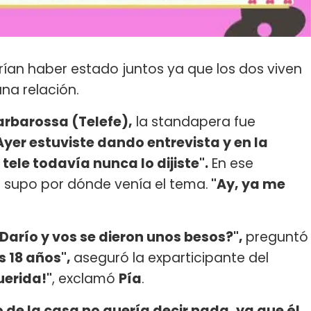
rían haber estado juntos ya que los dos viven
una relación.
arbarossa (Telefe),
la standapera fue
Ayer estuviste dando entrevista y en la
tele todavía nunca lo dijiste".
En ese
a supo por dónde venía el tema.
"Ay, ya me
 Darío y vos se dieron unos besos?",
preguntó
os 18 años",
aseguró la exparticipante del
uerida!"
, exclamó
Pía
.
 de la casa no quería decir nada, ya que él