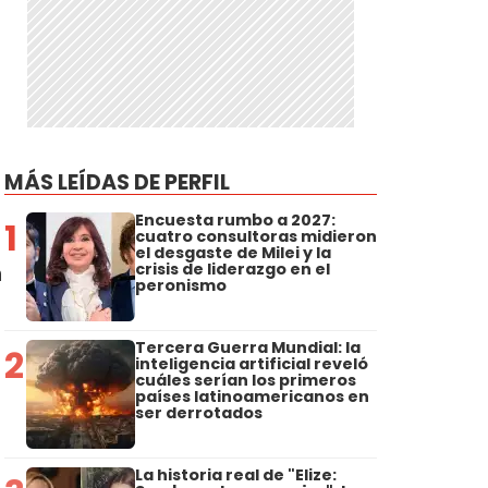
MÁS LEÍDAS DE PERFIL
Encuesta rumbo a 2027:
1
cuatro consultoras midieron
el desgaste de Milei y la
crisis de liderazgo en el
n
peronismo
Tercera Guerra Mundial: la
2
inteligencia artificial reveló
cuáles serían los primeros
países latinoamericanos en
ser derrotados
La historia real de "Elize: