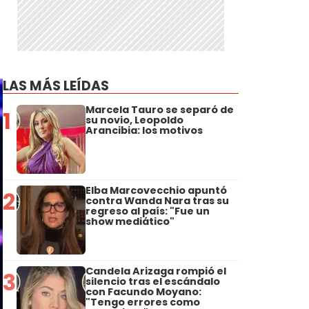
LAS MÁS LEÍDAS
Marcela Tauro se separó de
1
su novio, Leopoldo
Arancibia: los motivos
Elba Marcovecchio apuntó
2
contra Wanda Nara tras su
regreso al país: "Fue un
show mediático"
Candela Arizaga rompió el
3
silencio tras el escándalo
con Facundo Moyano:
"Tengo errores como