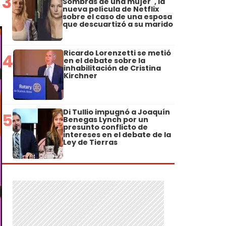
3
Sombras de una mujer", la
nueva película de Netflix
sobre el caso de una esposa
que descuartizó a su marido
Ricardo Lorenzetti se metió
4
en el debate sobre la
inhabilitación de Cristina
Kirchner
Di Tullio impugnó a Joaquín
5
Benegas Lynch por un
presunto conflicto de
intereses en el debate de la
Ley de Tierras