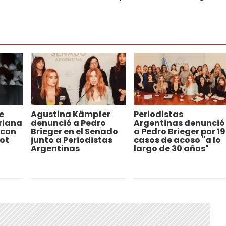
e
Agustina Kämpfer
Periodistas
riana
denunció a Pedro
Argentinas denunció
 con
Brieger en el Senado
a Pedro Brieger por 19
ot
junto a Periodistas
casos de acoso "a lo
Argentinas
largo de 30 años"