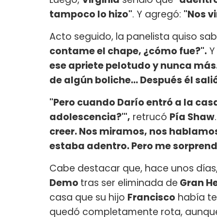
tampoco lo hizo"
. Y agregó:
"Nos vi
Acto seguido, la panelista quiso sa
contame el chape, ¿cómo fue?".
Y 
ese apriete pelotudo y nunca má
de algún boliche... Después él sal
"Pero cuando Darío entró a la casa,
adolescencia?'",
retrucó
Pía Shaw
creer. Nos miramos, nos hablamos,
estaba adentro. Pero me sorprend
Cabe destacar que, hace unos días
Demo
tras ser eliminada de
Gran He
casa que su hijo
Francisco
había te
quedó completamente rota, aunque