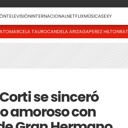
ÓN
TELEVISIÓN
INTERNACIONAL
NETFLIX
MÚSICA
SEXY
BATO
MARCELA TAURO
CANDELA ARIZAGA
PEREZ HILTON
RAT
Corti se sinceró
do amoroso con
 de Gran Hermano