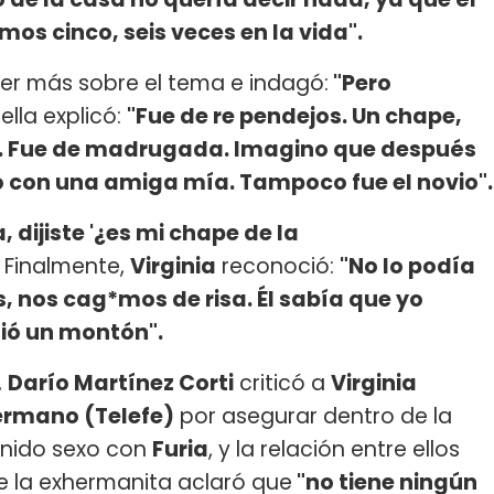
mos cinco, seis veces en la vida".
ber más sobre el tema e indagó:
"Pero
ella explicó:
"Fue de re pendejos. Un chape,
s. Fue de madrugada. Imagino que después
ió con una amiga mía. Tampoco fue el novio".
 dijiste '¿es mi chape de la
. Finalmente,
Virginia
reconoció:
"No lo podía
 nos cag*mos de risa. Él sabía que yo
ió un montón".
,
Darío Martínez Corti
criticó a
Virginia
rmano (Telefe)
por asegurar dentro de la
nido sexo con
Furia
, y la relación entre ellos
 la exhermanita aclaró que
"no tiene ningún