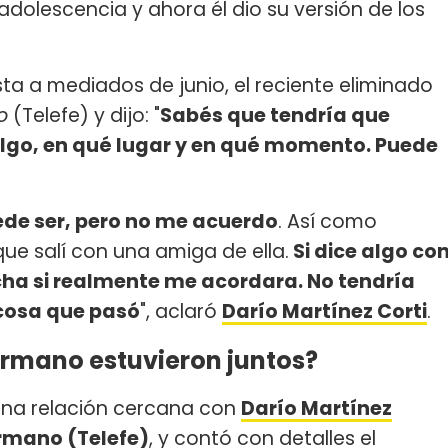
adolescencia y ahora él dio su versión de los
sta a mediados de junio, el reciente eliminado
o
(Telefe) y dijo: "
Sabés que tendría que
s algo, en qué lugar y en qué momento. Puede
ede ser, pero no me acuerdo
. Así como
ue salí con una amiga de ella.
Si dice algo co
echa si realmente me acordara. No tendría
cosa que pasó
", aclaró
Darío Martínez Corti
.
ermano estuvieron juntos?
na relación cercana con
Darío Martínez
rmano (Telefe)
, y contó con detalles el