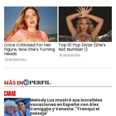
MÁS EN
Melody Luz mostró sus increíbles
vacaciones en España con Alex
Caniggia y Venezia: "Tranqui el
paisaje"