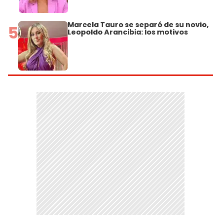
Marcela Tauro se separó de su novio,
5
Leopoldo Arancibia: los motivos