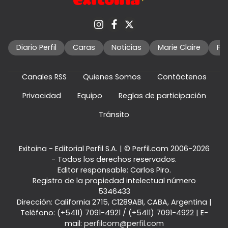
Diario Perfil
Caras
Noticias
Marie Claire
Fo
Canales RSS
Quienes Somos
Contáctenos
Privacidad
Equipo
Reglas de participación
Tránsito
Exitoina - Editorial Perfil S.A.
| © Perfil.com 2006-2026
- Todos los derechos reservados.
Editor responsable: Carlos Piro.
Registro de la propiedad intelectual número
5346433
Dirección:
California 2715
,
C1289ABI
,
CABA, Argentina
|
Teléfono:
(+5411) 7091-4921
/
(+5411) 7091-4922
| E-
mail:
perfilcom@perfil.com