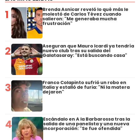
Brenda Asnicar reveló lo qué más le
1
molestó de Carlos Tévez cuando
salieron: "Me generaba mucha
frustración"
Aseguran que Mauro Icardi ya tendría
2
nuevo club tras su salida del
Galatasaray: "Está buscando casa"
Franco Colapinto sufrió un robo en
3
Italia y estalló de furia: "Ni la matera
dejaron"
Escándalo en A la Barbarossa tras la
4
salida de una panelista y una nueva
incorporación: "Se fue ofendida"