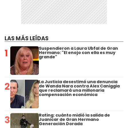
LAS MÁS LEÍDAS
Suspendieron a Laura Ubfal de Gran
1
Hermano: "El enojo con ella es muy
grande"
La Justicia desestimó una denuncia
2
de Wanda Nara contra Alex Caniggia
que reclamará una millonaria
compensación económica
Rating: cuánto midió la salida de
3
Juanicar de Gran Hermano
Generación Dorada