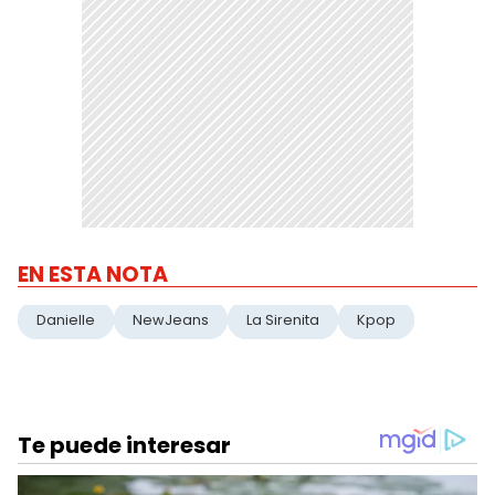
EN ESTA NOTA
Danielle
NewJeans
La Sirenita
Kpop