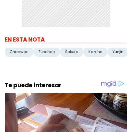
EN ESTA NOTA
Chaewon
Eunchae
Sakura
Kazuha
Yunjin