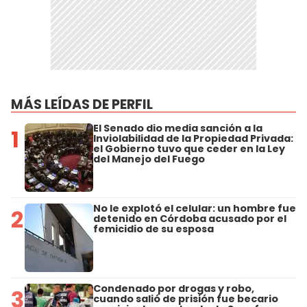
MÁS LEÍDAS DE PERFIL
El Senado dio media sanción a la
1
Inviolabilidad de la Propiedad Privada:
el Gobierno tuvo que ceder en la Ley
del Manejo del Fuego
No le explotó el celular: un hombre fue
2
detenido en Córdoba acusado por el
femicidio de su esposa
Condenado por drogas y robo,
3
cuando salió de prisión fue becario