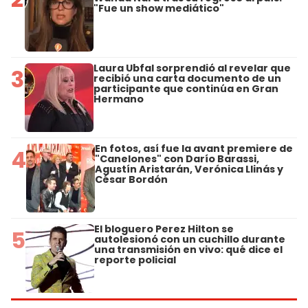
"Fue un show mediático"
Laura Ubfal sorprendió al revelar que
3
recibió una carta documento de un
participante que continúa en Gran
Hermano
En fotos, así fue la avant premiere de
4
"Canelones" con Darío Barassi,
Agustín Aristarán, Verónica Llinás y
César Bordón
El bloguero Perez Hilton se
5
autolesionó con un cuchillo durante
una transmisión en vivo: qué dice el
reporte policial