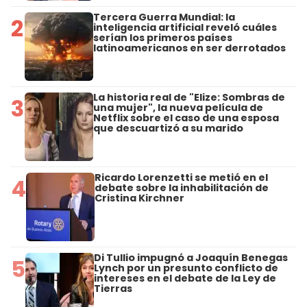
Tercera Guerra Mundial: la
2
inteligencia artificial reveló cuáles
serían los primeros países
latinoamericanos en ser derrotados
La historia real de "Elize: Sombras de
3
una mujer", la nueva película de
Netflix sobre el caso de una esposa
que descuartizó a su marido
Ricardo Lorenzetti se metió en el
4
debate sobre la inhabilitación de
Cristina Kirchner
Di Tullio impugnó a Joaquín Benegas
5
Lynch por un presunto conflicto de
intereses en el debate de la Ley de
Tierras