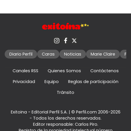
Diario Perfil
Caras
Noticias
Marie Claire
Fo
Canales RSS
Quienes Somos
Contáctenos
Privacidad
Equipo
Reglas de participación
Tránsito
Exitoina - Editorial Perfil S.A.
| © Perfil.com 2006-2026
- Todos los derechos reservados.
Editor responsable: Carlos Piro.
Registro de la propiedad intelectual número