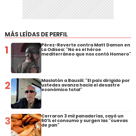
MÁS LEÍDAS DE PERFIL
Pérez-Reverte contra Matt Damon en
1
La Odisea: "No es el héroe
mediterráneo que nos contó Homero"
Maslatón a Bausili: "El país dirigido por
2
ustedes avanza hacia el desastre
económico total"
Cerraron 3 mil panaderías, cayó un
3
60% el consumo y surgen las "cuevas
de pan"