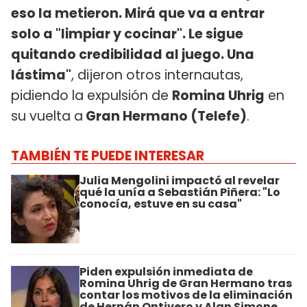
eso la metieron. Mirá que va a entrar
solo a "limpiar y cocinar". Le sigue
quitando credibilidad al juego. Una
lástima"
, dijeron otros internautas,
pidiendo la expulsión de
Romina Uhrig
en
su vuelta a
Gran Hermano (Telefe)
.
TAMBIÉN TE PUEDE INTERESAR
Julia Mengolini impactó al revelar
qué la unía a Sebastián Piñera: "Lo
conocía, estuve en su casa"
Piden expulsión inmediata de
Romina Uhrig de Gran Hermano tras
contar los motivos de la eliminación
de Hernán Ontivero y Alan Simone