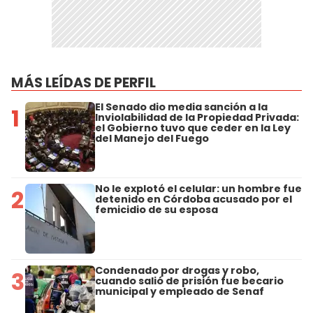
MÁS LEÍDAS DE PERFIL
El Senado dio media sanción a la
1
Inviolabilidad de la Propiedad Privada:
el Gobierno tuvo que ceder en la Ley
del Manejo del Fuego
No le explotó el celular: un hombre fue
2
detenido en Córdoba acusado por el
femicidio de su esposa
Condenado por drogas y robo,
3
cuando salió de prisión fue becario
municipal y empleado de Senaf