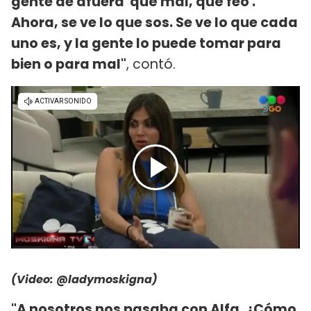
gente de afuera 'qué mal, qué feo'.
Ahora, se ve lo que sos. Se ve lo que cada
uno es, y la gente lo puede tomar para
bien o para mal"
, contó.
(Video:
@ladymoskigna
)
"A nosotros nos pasaba con Alfa. ¿Cómo