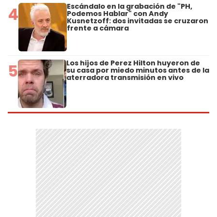
Escándalo en la grabación de "PH,
4
Podemos Hablar" con Andy
Kusnetzoff: dos invitadas se cruzaron
frente a cámara
Los hijos de Perez Hilton huyeron de
5
su casa por miedo minutos antes de la
aterradora transmisión en vivo