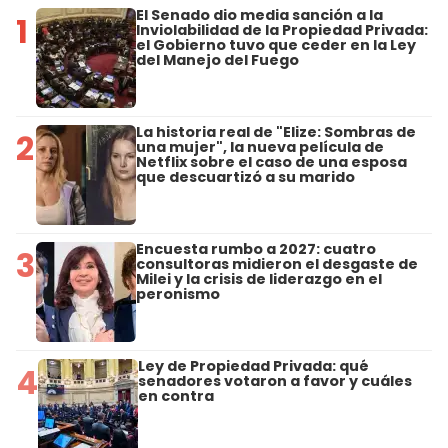
El Senado dio media sanción a la
1
Inviolabilidad de la Propiedad Privada:
el Gobierno tuvo que ceder en la Ley
del Manejo del Fuego
La historia real de "Elize: Sombras de
2
una mujer", la nueva película de
Netflix sobre el caso de una esposa
que descuartizó a su marido
Encuesta rumbo a 2027: cuatro
3
consultoras midieron el desgaste de
Milei y la crisis de liderazgo en el
peronismo
Ley de Propiedad Privada: qué
4
senadores votaron a favor y cuáles
en contra