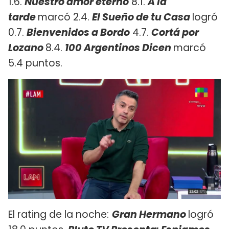
1.6.
Nuestro amor eterno
8.1.
A la
tarde
marcó 2.4.
El Sueño de tu Casa
logró
0.7.
Bienvenidos a Bordo
4.7.
Cortá por
Lozano
8.4.
100 Argentinos Dicen
marcó
5.4 puntos.
El rating de la noche:
Gran Hermano
logró