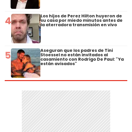
Los hijos de Perez Hilton huyeron de
4
su casa por miedo minutos antes de
la aterradora transmisión en vivo
Aseguran que los padres de Tini
5
Stoessel no están invitados al
casamiento con Rodrigo De Paul: "Ya
están avisados"