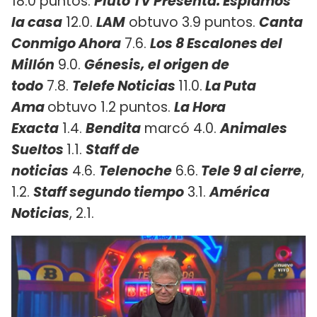
18.0 puntos.
Pluto TV Presenta: Espiamos
la casa
12.0.
LAM
obtuvo 3.9 puntos.
Canta
Conmigo Ahora
7.6.
Los 8 Escalones del
Millón
9.0.
Génesis, el origen de
todo
7.8.
Telefe Noticias
11.0.
La Puta
Ama
obtuvo 1.2 puntos.
La Hora
Exacta
1.4.
Bendita
marcó 4.0.
Animales
Sueltos
1.1.
Staff de
noticias
4.6.
Telenoche
6.6.
Tele 9 al cierre
,
1.2.
Staff segundo tiempo
3.1.
América
Noticias
, 2.1.