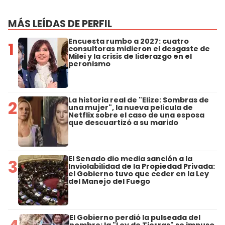
MÁS LEÍDAS DE PERFIL
Encuesta rumbo a 2027: cuatro
1
consultoras midieron el desgaste de
Milei y la crisis de liderazgo en el
peronismo
La historia real de "Elize: Sombras de
2
una mujer", la nueva película de
Netflix sobre el caso de una esposa
que descuartizó a su marido
El Senado dio media sanción a la
3
Inviolabilidad de la Propiedad Privada:
el Gobierno tuvo que ceder en la Ley
del Manejo del Fuego
El Gobierno perdió la pulseada del
nombre: la "Ley de Tierras" se impuso