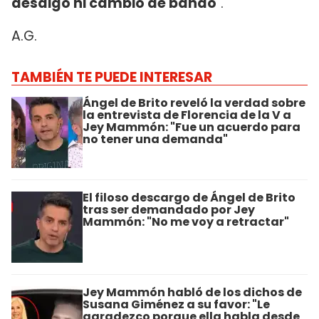
desdigo ni cambio de bando
".
A.G.
TAMBIÉN TE PUEDE INTERESAR
Ángel de Brito reveló la verdad sobre
la entrevista de Florencia de la V a
Jey Mammón: "Fue un acuerdo para
no tener una demanda"
El filoso descargo de Ángel de Brito
tras ser demandado por Jey
Mammón: "No me voy a retractar"
Jey Mammón habló de los dichos de
Susana Giménez a su favor: "Le
agradezco porque ella habla desde