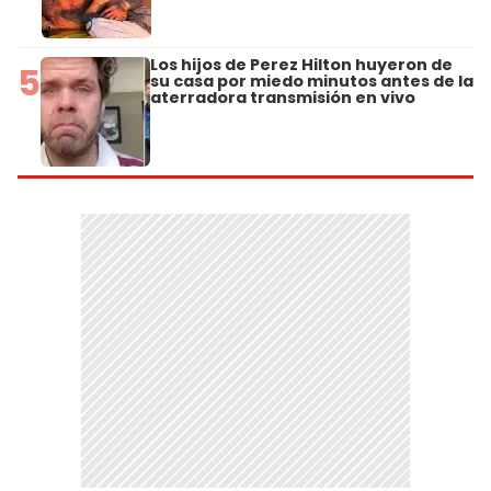
Los hijos de Perez Hilton huyeron de
5
su casa por miedo minutos antes de la
aterradora transmisión en vivo