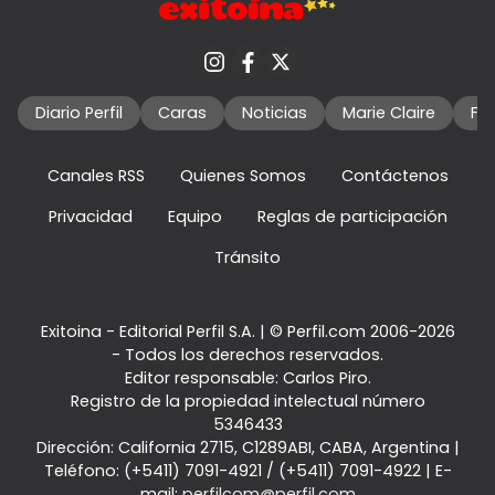
Diario Perfil
Caras
Noticias
Marie Claire
Fo
Canales RSS
Quienes Somos
Contáctenos
Privacidad
Equipo
Reglas de participación
Tránsito
Exitoina - Editorial Perfil S.A.
| © Perfil.com 2006-2026
- Todos los derechos reservados.
Editor responsable: Carlos Piro.
Registro de la propiedad intelectual número
5346433
Dirección:
California 2715
,
C1289ABI
,
CABA, Argentina
|
Teléfono:
(+5411) 7091-4921
/
(+5411) 7091-4922
| E-
mail:
perfilcom@perfil.com