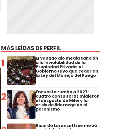
MÁS LEÍDAS DE PERFIL
El Senado dio media sanción
1
a la Inviolabilidad de la
Propiedad Privada: el
Gobierno tuvo que ceder en
la Ley del Manejo del Fuego
Encuesta rumbo a 2027:
2
cuatro consultoras midieron
el desgaste de Milei y la
crisis de liderazgo en el
peronismo
Ricardo Lorenzetti se metió