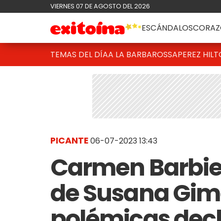
VIERNES 07 DE AGOSTO DEL 2026
ESCÁNDALOS
CORAZ
TEMAS DEL DÍA
A LA BARBAROSSA
PEREZ HIL
PICANTE
06-07-2023 13:43
Carmen Barbier
de Susana Gim
polémicas decl