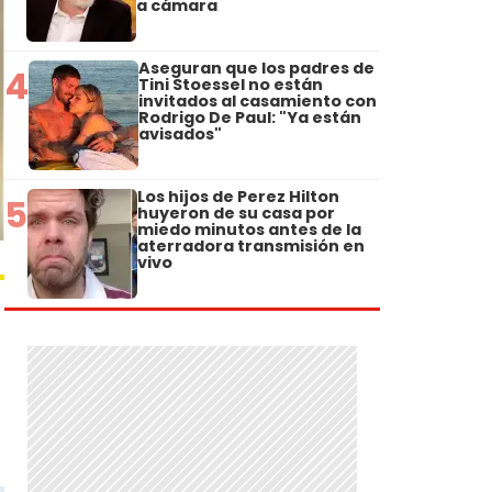
a cámara
Aseguran que los padres de
4
Tini Stoessel no están
invitados al casamiento con
Rodrigo De Paul: "Ya están
avisados"
Los hijos de Perez Hilton
5
huyeron de su casa por
miedo minutos antes de la
aterradora transmisión en
vivo