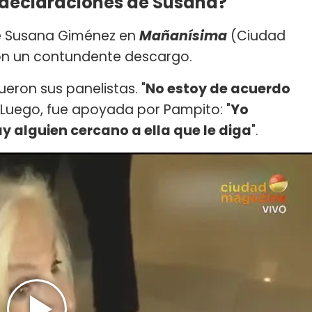
 declaraciones de Susana?
de Susana Giménez en
Mañanísima
(Ciudad
con un contundente descargo.
ueron sus panelistas. "
No estoy de acuerdo
i. Luego, fue apoyada por Pampito: "
Yo
 alguien cercano a ella que le diga
".