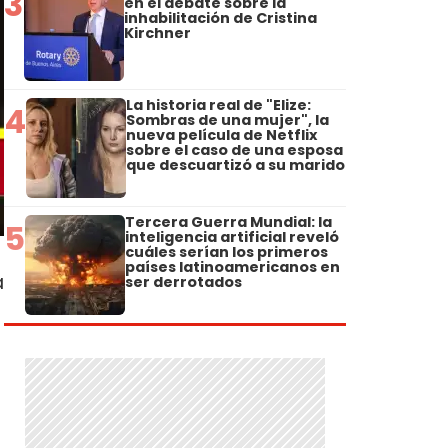
3
en el debate sobre la
inhabilitación de Cristina
Kirchner
La historia real de "Elize:
4
Sombras de una mujer", la
nueva película de Netflix
sobre el caso de una esposa
que descuartizó a su marido
Tercera Guerra Mundial: la
5
inteligencia artificial reveló
cuáles serían los primeros
países latinoamericanos en
a
ser derrotados