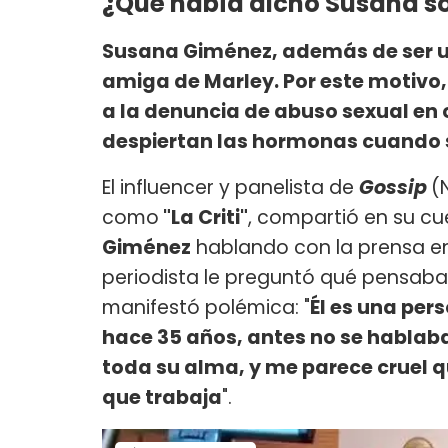
¿Qué había dicho Susana so
Susana Giménez, además de ser un
amiga de Marley. Por este motivo,
a la denuncia de abuso sexual en 
despiertan las hormonas cuando 
El influencer y panelista de
Gossip
(
como
"La Criti"
, compartió en su c
Giménez
hablando con la prensa en
periodista le preguntó qué pensaba 
manifestó polémica: "
Él es una per
hace 35 años, antes no se hablaba 
toda su alma, y me parece cruel q
que trabaja
".