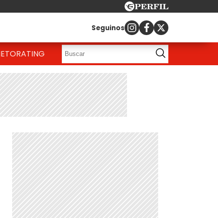
Seguinos
IETO
RATING