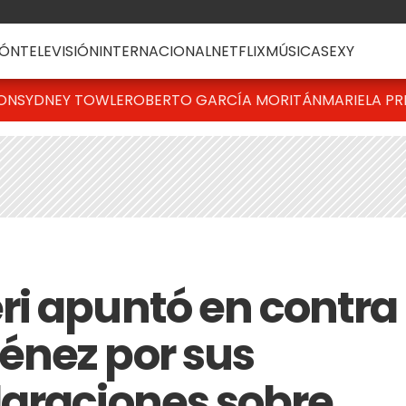
ÓN
TELEVISIÓN
INTERNACIONAL
NETFLIX
MÚSICA
SEXY
TON
SYDNEY TOWLE
ROBERTO GARCÍA MORITÁN
MARIELA PR
i apuntó en contra
énez por sus
araciones sobre