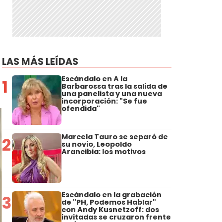
LAS MÁS LEÍDAS
Escándalo en A la
1
Barbarossa tras la salida de
una panelista y una nueva
incorporación: "Se fue
ofendida"
Marcela Tauro se separó de
2
su novio, Leopoldo
Arancibia: los motivos
Escándalo en la grabación
3
de "PH, Podemos Hablar"
con Andy Kusnetzoff: dos
invitadas se cruzaron frente