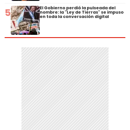
El Gobierno perdió la pulseada del
5
nombre: la "Ley de Tierras" se impuso
en toda la conversación digital