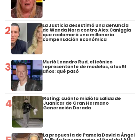
La Justicia desestimó una denuncia
2
de Wanda Nara contra Alex Caniggia
que reclamará una millonaria
compensación económica
Murió Leandro Rud, el icónico
3
representante de modelos, a los 51
años: qué pasó
Rating: cuánto midió la salida de
4
Juanicar de Gran Hermano
Generación Dorada
La propuesta de Pamela David a Ángel
de Brito tras anunciar el final de LAM: