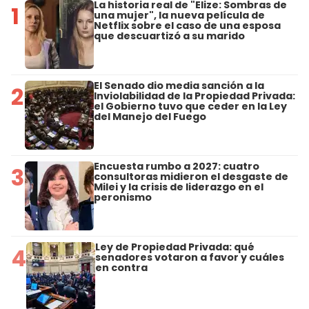
La historia real de "Elize: Sombras de
1
una mujer", la nueva película de
Netflix sobre el caso de una esposa
que descuartizó a su marido
El Senado dio media sanción a la
2
Inviolabilidad de la Propiedad Privada:
el Gobierno tuvo que ceder en la Ley
del Manejo del Fuego
Encuesta rumbo a 2027: cuatro
3
consultoras midieron el desgaste de
Milei y la crisis de liderazgo en el
peronismo
Ley de Propiedad Privada: qué
4
senadores votaron a favor y cuáles
en contra