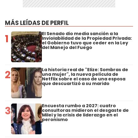
MÁS LEÍDAS DE PERFIL
El Senado dio media sanción a la
1
Inviolabilidad de la Propiedad Privada:
el Gobierno tuvo que ceder en la Ley
del Manejo del Fuego
La historia real de "Elize: Sombras de
2
una mujer", la nueva película de
Netflix sobre el caso de una esposa
que descuartizó a su marido
Encuesta rumbo a 2027: cuatro
3
consultoras midieron el desgaste de
Milei y la crisis de liderazgo en el
peronismo