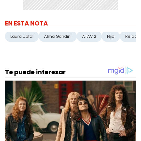
EN ESTA NOTA
Laura Ubfal
Alma Gandini
ATAV 2
Hija
Relació