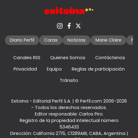
Diario Perfil
Caras
Noticias
Marie Claire
Fo
Canales RSS
Quienes Somos
Contáctenos
Privacidad
Equipo
Reglas de participación
Tránsito
Exitoina - Editorial Perfil S.A.
| © Perfil.com 2006-2026
- Todos los derechos reservados.
Editor responsable: Carlos Piro.
Registro de la propiedad intelectual número
5346433
Dirección:
California 2715
,
C1289ABI
,
CABA, Argentina
|