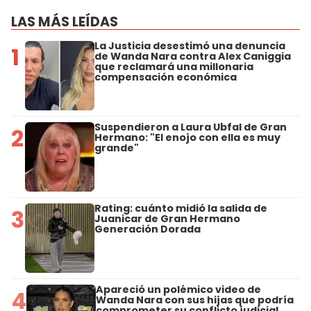
LAS MÁS LEÍDAS
La Justicia desestimó una denuncia
1
de Wanda Nara contra Alex Caniggia
que reclamará una millonaria
compensación económica
Suspendieron a Laura Ubfal de Gran
2
Hermano: "El enojo con ella es muy
grande"
Rating: cuánto midió la salida de
3
Juanicar de Gran Hermano
Generación Dorada
Apareció un polémico video de
4
Wanda Nara con sus hijas que podría
comprometer su conflicto judicial