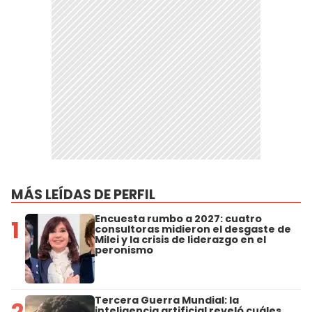
MÁS LEÍDAS DE PERFIL
Encuesta rumbo a 2027: cuatro
1
consultoras midieron el desgaste de
Milei y la crisis de liderazgo en el
peronismo
Tercera Guerra Mundial: la
2
inteligencia artificial reveló cuáles