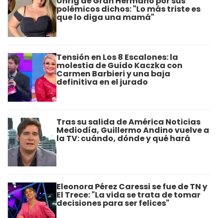
Uhrig de Gran Hermano por sus
polémicos dichos: "Lo más triste es
que lo diga una mamá"
Tensión en Los 8 Escalones: la
molestia de Guido Kaczka con
Carmen Barbieri y una baja
definitiva en el jurado
Tras su salida de América Noticias
Mediodía, Guillermo Andino vuelve a
la TV: cuándo, dónde y qué hará
Eleonora Pérez Caressi se fue de TN y
El Trece: "La vida se trata de tomar
decisiones para ser felices"