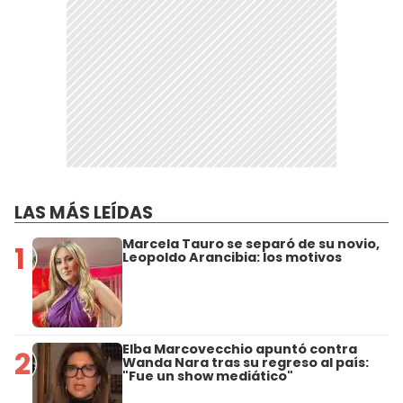
LAS MÁS LEÍDAS
Marcela Tauro se separó de su novio,
1
Leopoldo Arancibia: los motivos
Elba Marcovecchio apuntó contra
2
Wanda Nara tras su regreso al país:
"Fue un show mediático"