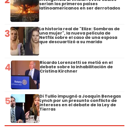
serían los primeros países
latinoamericanos en ser derrotados
La historia real de "Elize: Sombras de
3
una mujer", la nueva película de
Netflix sobre el caso de una esposa
que descuartizó a su marido
Ricardo Lorenzetti se metió en el
4
debate sobre la inhabilitación de
Cristina Kirchner
Di Tullio impugnó a Joaquín Benegas
5
Lynch por un presunto conflicto de
intereses en el debate de la Ley de
Tierras