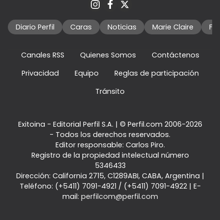
Diario Perfil
Caras
Noticias
Marie Claire
Fo
Canales RSS
Quienes Somos
Contáctenos
Privacidad
Equipo
Reglas de participación
Tránsito
Exitoina - Editorial Perfil S.A.
| © Perfil.com 2006-2026
- Todos los derechos reservados.
Editor responsable: Carlos Piro.
Registro de la propiedad intelectual número
5346433
Dirección:
California 2715
,
C1289ABI
,
CABA, Argentina
|
Teléfono:
(+5411) 7091-4921
/
(+5411) 7091-4922
| E-
mail:
perfilcom@perfil.com