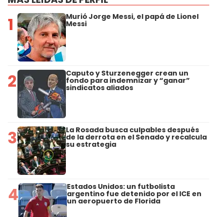
Murió Jorge Messi, el papá de Lionel
1
Messi
Caputo y Sturzenegger crean un
2
fondo para indemnizar y “ganar”
sindicatos aliados
La Rosada busca culpables después
3
de la derrota en el Senado y recalcula
su estrategia
Estados Unidos: un futbolista
4
argentino fue detenido por el ICE en
un aeropuerto de Florida