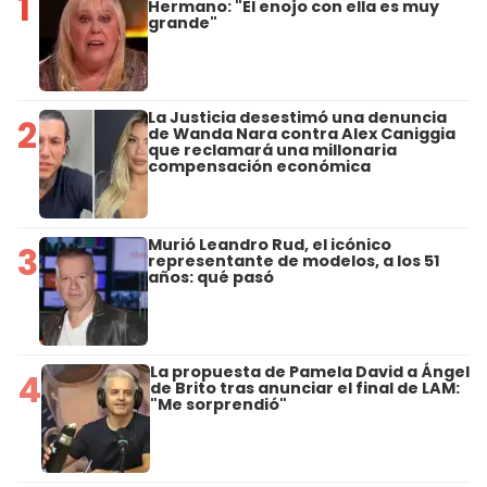
1
Hermano: "El enojo con ella es muy
grande"
La Justicia desestimó una denuncia
2
de Wanda Nara contra Alex Caniggia
que reclamará una millonaria
compensación económica
Murió Leandro Rud, el icónico
3
representante de modelos, a los 51
años: qué pasó
La propuesta de Pamela David a Ángel
4
de Brito tras anunciar el final de LAM:
"Me sorprendió"