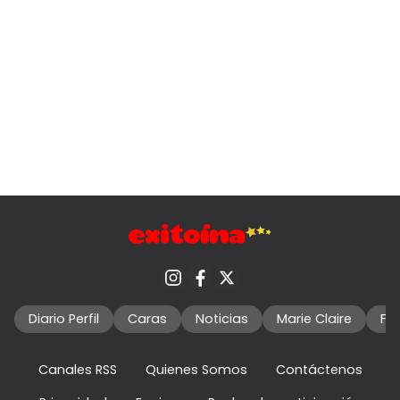
Diario Perfil
Caras
Noticias
Marie Claire
Fo
Canales RSS
Quienes Somos
Contáctenos